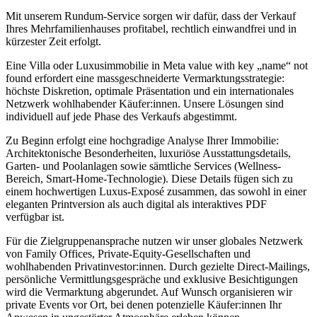
Mit unserem Rundum-Service sorgen wir dafür, dass der Verkauf
Ihres Mehrfamilienhauses profitabel, rechtlich einwandfrei und in
kürzester Zeit erfolgt.
Eine Villa oder Luxusimmobilie in Meta value with key „name“ not
found erfordert eine massgeschneiderte Vermarktungsstrategie:
höchste Diskretion, optimale Präsentation und ein internationales
Netzwerk wohlhabender Käufer:innen. Unsere Lösungen sind
individuell auf jede Phase des Verkaufs abgestimmt.
Zu Beginn erfolgt eine hochgradige Analyse Ihrer Immobilie:
Architektonische Besonderheiten, luxuriöse Ausstattungsdetails,
Garten- und Poolanlagen sowie sämtliche Services (Wellness-
Bereich, Smart-Home-Technologie). Diese Details fügen sich zu
einem hochwertigen Luxus-Exposé zusammen, das sowohl in einer
eleganten Printversion als auch digital als interaktives PDF
verfügbar ist.
Für die Zielgruppenansprache nutzen wir unser globales Netzwerk
von Family Offices, Private-Equity-Gesellschaften und
wohlhabenden Privatinvestor:innen. Durch gezielte Direct-Mailings,
persönliche Vermittlungsgespräche und exklusive Besichtigungen
wird die Vermarktung abgerundet. Auf Wunsch organisieren wir
private Events vor Ort, bei denen potenzielle Käufer:innen Ihr