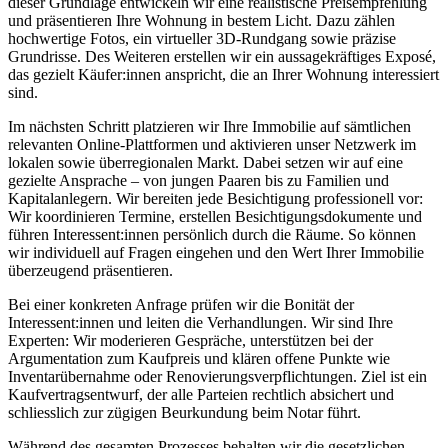
dieser Grundlage entwickeln wir eine realistische Preisempfehlung
und präsentieren Ihre Wohnung in bestem Licht. Dazu zählen
hochwertige Fotos, ein virtueller 3D-Rundgang sowie präzise
Grundrisse. Des Weiteren erstellen wir ein aussagekräftiges Exposé,
das gezielt Käufer:innen anspricht, die an Ihrer Wohnung interessiert
sind.
Im nächsten Schritt platzieren wir Ihre Immobilie auf sämtlichen
relevanten Online-Plattformen und aktivieren unser Netzwerk im
lokalen sowie überregionalen Markt. Dabei setzen wir auf eine
gezielte Ansprache – von jungen Paaren bis zu Familien und
Kapitalanlegern. Wir bereiten jede Besichtigung professionell vor:
Wir koordinieren Termine, erstellen Besichtigungsdokumente und
führen Interessent:innen persönlich durch die Räume. So können
wir individuell auf Fragen eingehen und den Wert Ihrer Immobilie
überzeugend präsentieren.
Bei einer konkreten Anfrage prüfen wir die Bonität der
Interessent:innen und leiten die Verhandlungen. Wir sind Ihre
Experten: Wir moderieren Gespräche, unterstützen bei der
Argumentation zum Kaufpreis und klären offene Punkte wie
Inventarübernahme oder Renovierungsverpflichtungen. Ziel ist ein
Kaufvertragsentwurf, der alle Parteien rechtlich absichert und
schliesslich zur zügigen Beurkundung beim Notar führt.
Während des gesamten Prozesses behalten wir die gesetzlichen