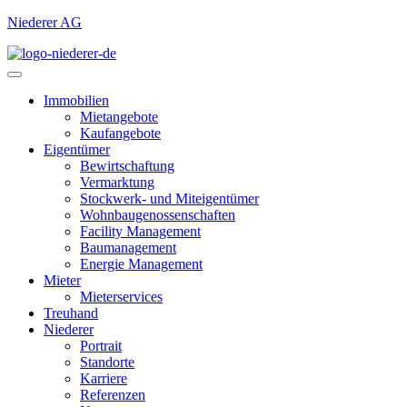
Niederer AG
Immobilien
Mietangebote
Kaufangebote
Eigentümer
Bewirtschaftung
Vermarktung
Stockwerk- und Miteigentümer
Wohnbaugenossenschaften
Facility Management
Baumanagement
Energie Management
Mieter
Mieterservices
Treuhand
Niederer
Portrait
Standorte
Karriere
Referenzen