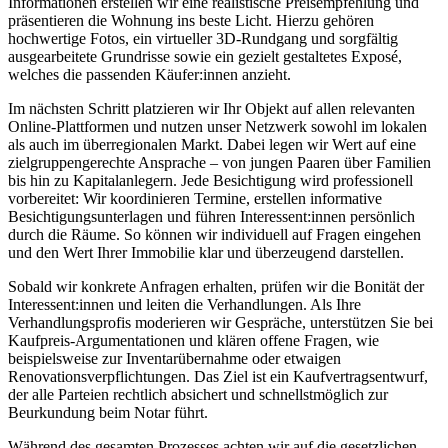
Informationen erstellen wir eine realistische Preisempfehlung und
präsentieren die Wohnung ins beste Licht. Hierzu gehören
hochwertige Fotos, ein virtueller 3D-Rundgang und sorgfältig
ausgearbeitete Grundrisse sowie ein gezielt gestaltetes Exposé,
welches die passenden Käufer:innen anzieht.
Im nächsten Schritt platzieren wir Ihr Objekt auf allen relevanten
Online-Plattformen und nutzen unser Netzwerk sowohl im lokalen
als auch im überregionalen Markt. Dabei legen wir Wert auf eine
zielgruppengerechte Ansprache – von jungen Paaren über Familien
bis hin zu Kapitalanlegern. Jede Besichtigung wird professionell
vorbereitet: Wir koordinieren Termine, erstellen informative
Besichtigungsunterlagen und führen Interessent:innen persönlich
durch die Räume. So können wir individuell auf Fragen eingehen
und den Wert Ihrer Immobilie klar und überzeugend darstellen.
Sobald wir konkrete Anfragen erhalten, prüfen wir die Bonität der
Interessent:innen und leiten die Verhandlungen. Als Ihre
Verhandlungsprofis moderieren wir Gespräche, unterstützen Sie bei
Kaufpreis-Argumentationen und klären offene Fragen, wie
beispielsweise zur Inventarübernahme oder etwaigen
Renovationsverpflichtungen. Das Ziel ist ein Kaufvertragsentwurf,
der alle Parteien rechtlich absichert und schnellstmöglich zur
Beurkundung beim Notar führt.
Während des gesamten Prozesses achten wir auf die gesetzlichen