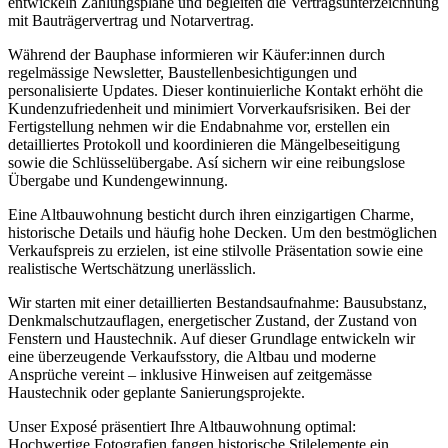
entwickeln Zahlungspläne und begleiten die Vertragsunterzeichnung
mit Bauträgervertrag und Notarvertrag.
Während der Bauphase informieren wir Käufer:innen durch
regelmässige Newsletter, Baustellenbesichtigungen und
personalisierte Updates. Dieser kontinuierliche Kontakt erhöht die
Kundenzufriedenheit und minimiert Vorverkaufsrisiken. Bei der
Fertigstellung nehmen wir die Endabnahme vor, erstellen ein
detailliertes Protokoll und koordinieren die Mängelbeseitigung
sowie die Schlüsselübergabe. Así sichern wir eine reibungslose
Übergabe und Kundengewinnung.
Eine Altbauwohnung besticht durch ihren einzigartigen Charme,
historische Details und häufig hohe Decken. Um den bestmöglichen
Verkaufspreis zu erzielen, ist eine stilvolle Präsentation sowie eine
realistische Wertschätzung unerlässlich.
Wir starten mit einer detaillierten Bestandsaufnahme: Bausubstanz,
Denkmalschutzauflagen, energetischer Zustand, der Zustand von
Fenstern und Haustechnik. Auf dieser Grundlage entwickeln wir
eine überzeugende Verkaufsstory, die Altbau und moderne
Ansprüche vereint – inklusive Hinweisen auf zeitgemässe
Haustechnik oder geplante Sanierungsprojekte.
Unser Exposé präsentiert Ihre Altbauwohnung optimal:
Hochwertige Fotografien fangen historische Stilelemente ein,