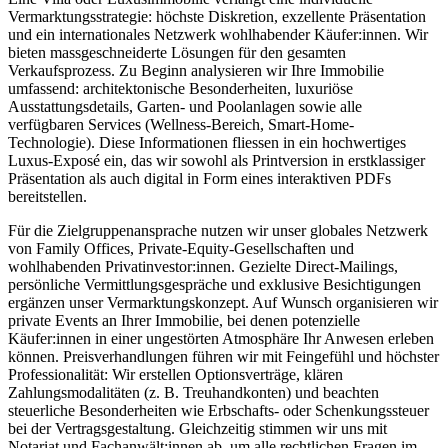
Vermarktungsstrategie: höchste Diskretion, exzellente Präsentation
und ein internationales Netzwerk wohlhabender Käufer:innen. Wir
bieten massgeschneiderte Lösungen für den gesamten
Verkaufsprozess. Zu Beginn analysieren wir Ihre Immobilie
umfassend: architektonische Besonderheiten, luxuriöse
Ausstattungsdetails, Garten- und Poolanlagen sowie alle
verfügbaren Services (Wellness-Bereich, Smart-Home-
Technologie). Diese Informationen fliessen in ein hochwertiges
Luxus-Exposé ein, das wir sowohl als Printversion in erstklassiger
Präsentation als auch digital in Form eines interaktiven PDFs
bereitstellen.
Für die Zielgruppenansprache nutzen wir unser globales Netzwerk
von Family Offices, Private-Equity-Gesellschaften und
wohlhabenden Privatinvestor:innen. Gezielte Direct-Mailings,
persönliche Vermittlungsgespräche und exklusive Besichtigungen
ergänzen unser Vermarktungskonzept. Auf Wunsch organisieren wir
private Events an Ihrer Immobilie, bei denen potenzielle
Käufer:innen in einer ungestörten Atmosphäre Ihr Anwesen erleben
können. Preisverhandlungen führen wir mit Feingefühl und höchster
Professionalität: Wir erstellen Optionsverträge, klären
Zahlungsmodalitäten (z. B. Treuhandkonten) und beachten
steuerliche Besonderheiten wie Erbschafts- oder Schenkungssteuer
bei der Vertragsgestaltung. Gleichzeitig stimmen wir uns mit
Notariat und Fachanwält:innen ab, um alle rechtlichen Fragen im