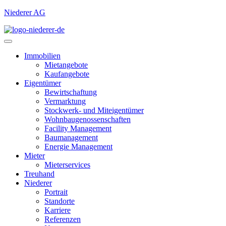
Niederer AG
Immobilien
Mietangebote
Kaufangebote
Eigentümer
Bewirtschaftung
Vermarktung
Stockwerk- und Miteigentümer
Wohnbaugenossenschaften
Facility Management
Baumanagement
Energie Management
Mieter
Mieterservices
Treuhand
Niederer
Portrait
Standorte
Karriere
Referenzen