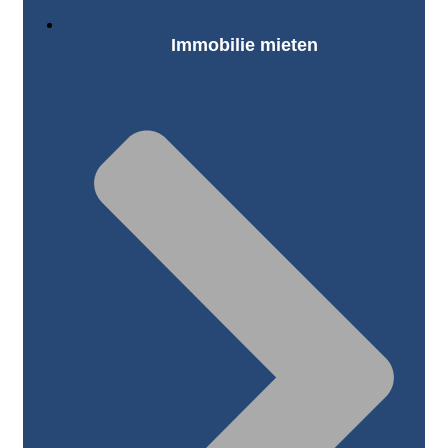
Immobilie mieten