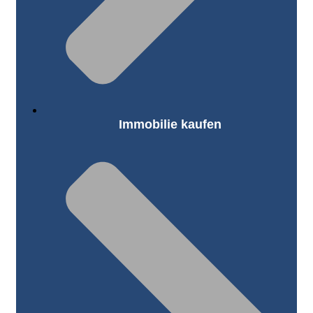
Immobilie kaufen