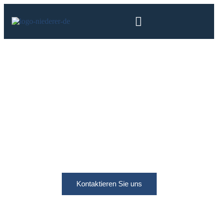
Kontaktieren Sie uns