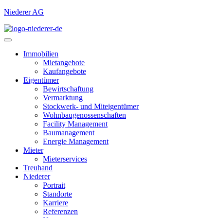
Niederer AG
Immobilien
Mietangebote
Kaufangebote
Eigentümer
Bewirtschaftung
Vermarktung
Stockwerk- und Miteigentümer
Wohnbaugenossenschaften
Facility Management
Baumanagement
Energie Management
Mieter
Mieterservices
Treuhand
Niederer
Portrait
Standorte
Karriere
Referenzen