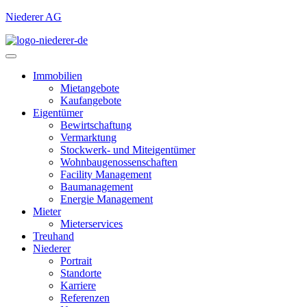
Niederer AG
Immobilien
Mietangebote
Kaufangebote
Eigentümer
Bewirtschaftung
Vermarktung
Stockwerk- und Miteigentümer
Wohnbaugenossenschaften
Facility Management
Baumanagement
Energie Management
Mieter
Mieterservices
Treuhand
Niederer
Portrait
Standorte
Karriere
Referenzen