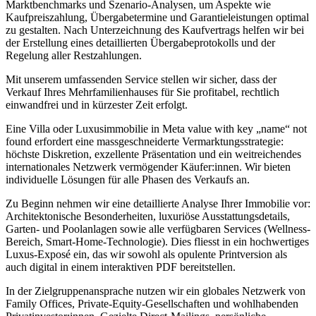
Marktbenchmarks und Szenario-Analysen, um Aspekte wie
Kaufpreiszahlung, Übergabetermine und Garantieleistungen optimal
zu gestalten. Nach Unterzeichnung des Kaufvertrags helfen wir bei
der Erstellung eines detaillierten Übergabeprotokolls und der
Regelung aller Restzahlungen.
Mit unserem umfassenden Service stellen wir sicher, dass der
Verkauf Ihres Mehrfamilienhauses für Sie profitabel, rechtlich
einwandfrei und in kürzester Zeit erfolgt.
Eine Villa oder Luxusimmobilie in Meta value with key „name“ not
found erfordert eine massgeschneiderte Vermarktungsstrategie:
höchste Diskretion, exzellente Präsentation und ein weitreichendes
internationales Netzwerk vermögender Käufer:innen. Wir bieten
individuelle Lösungen für alle Phasen des Verkaufs an.
Zu Beginn nehmen wir eine detaillierte Analyse Ihrer Immobilie vor:
Architektonische Besonderheiten, luxuriöse Ausstattungsdetails,
Garten- und Poolanlagen sowie alle verfügbaren Services (Wellness-
Bereich, Smart-Home-Technologie). Dies fliesst in ein hochwertiges
Luxus-Exposé ein, das wir sowohl als opulente Printversion als
auch digital in einem interaktiven PDF bereitstellen.
In der Zielgruppenansprache nutzen wir ein globales Netzwerk von
Family Offices, Private-Equity-Gesellschaften und wohlhabenden