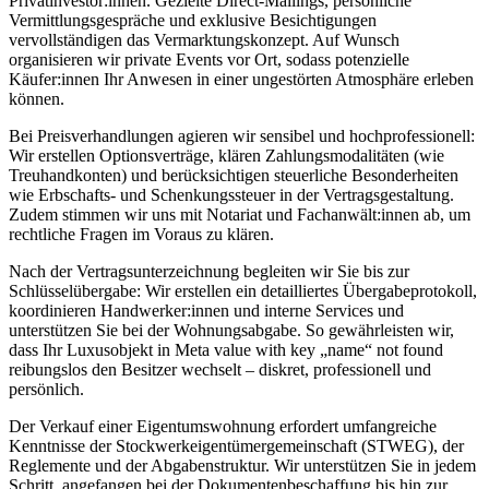
Privatinvestor:innen. Gezielte Direct-Mailings, persönliche
Vermittlungsgespräche und exklusive Besichtigungen
vervollständigen das Vermarktungskonzept. Auf Wunsch
organisieren wir private Events vor Ort, sodass potenzielle
Käufer:innen Ihr Anwesen in einer ungestörten Atmosphäre erleben
können.
Bei Preisverhandlungen agieren wir sensibel und hochprofessionell:
Wir erstellen Optionsverträge, klären Zahlungsmodalitäten (wie
Treuhandkonten) und berücksichtigen steuerliche Besonderheiten
wie Erbschafts- und Schenkungssteuer in der Vertragsgestaltung.
Zudem stimmen wir uns mit Notariat und Fachanwält:innen ab, um
rechtliche Fragen im Voraus zu klären.
Nach der Vertragsunterzeichnung begleiten wir Sie bis zur
Schlüsselübergabe: Wir erstellen ein detailliertes Übergabeprotokoll,
koordinieren Handwerker:innen und interne Services und
unterstützen Sie bei der Wohnungsabgabe. So gewährleisten wir,
dass Ihr Luxusobjekt in Meta value with key „name“ not found
reibungslos den Besitzer wechselt – diskret, professionell und
persönlich.
Der Verkauf einer Eigentumswohnung erfordert umfangreiche
Kenntnisse der Stockwerkeigentümergemeinschaft (STWEG), der
Reglemente und der Abgabenstruktur. Wir unterstützen Sie in jedem
Schritt, angefangen bei der Dokumentenbeschaffung bis hin zur