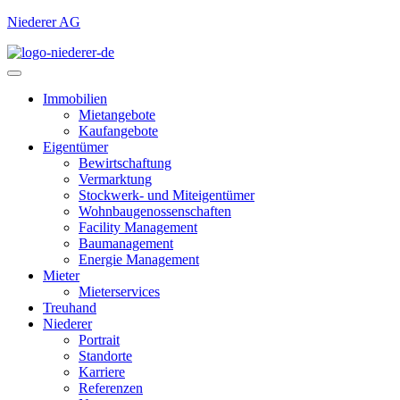
Niederer AG
Immobilien
Mietangebote
Kaufangebote
Eigentümer
Bewirtschaftung
Vermarktung
Stockwerk- und Miteigentümer
Wohnbaugenossenschaften
Facility Management
Baumanagement
Energie Management
Mieter
Mieterservices
Treuhand
Niederer
Portrait
Standorte
Karriere
Referenzen