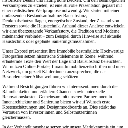
historische Details und häufig hohe Decken. Um den bestmöglichen
Verkaufspreis zu erzielen, ist eine stilvolle Präsentation gepaart mit
einer realistischen Wertprognose notwendig. Wir starten mit einer
umfassenden Bestandsaufnahme: Bausubstanz,
Denkmalschutzauflagen, energetischer Zustand, der Zustand von
Fenstern sowie die Haustechnik. Anhand dieser Analyse entwickeln
wir eine überzeugende Verkaufsstory, die Tradition und Moderne
miteinander verbindet – zum Beispiel durch Hinweise auf aktuelle
Haustechnik oder geplante Sanierungsmassnahmen.
Unser Exposé präsentiert Ihre Immobilie bestmöglich: Hochwertige
Fotografien setzen historische Stilelemente in Szene, während
erläuternde Texte den Wert der Lage und Bausubstanz beleuchten.
Wir nutzen Online-Portale, Luxus-Immobilienzeitschriften und unser
Netzwerk, um gezielt Käufer:innen anzusprechen, die das
Besondere einer Altbauwohnung schätzen.
Während Besichtigungen führen wir Interessent:innen durch die
Räumlichkeiten und erläutern Chancen sowie potenzielle
Renovationskosten. Gemeinsam mit unseren Partner:innen in
Innenarchitektur und Sanierung bieten wir auf Wunsch erste
Kostenschätzungen und Designmoodboards an. Dies stärkt das
Vertrauen von Investor:innen und Selbstnutzer:innen
gleichermassen.
In der Verhandlungsphase setzen wir unsere Marktkenntnis ein, um