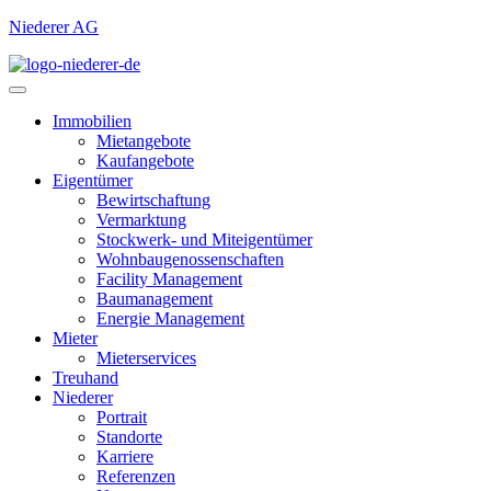
Niederer AG
Immobilien
Mietangebote
Kaufangebote
Eigentümer
Bewirtschaftung
Vermarktung
Stockwerk- und Miteigentümer
Wohnbaugenossenschaften
Facility Management
Baumanagement
Energie Management
Mieter
Mieterservices
Treuhand
Niederer
Portrait
Standorte
Karriere
Referenzen