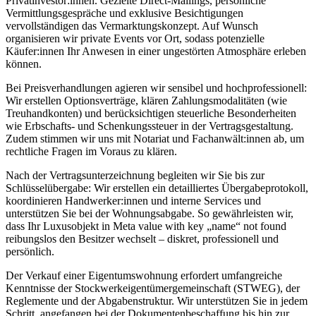
Privatinvestor:innen. Gezielte Direct-Mailings, persönliche
Vermittlungsgespräche und exklusive Besichtigungen
vervollständigen das Vermarktungskonzept. Auf Wunsch
organisieren wir private Events vor Ort, sodass potenzielle
Käufer:innen Ihr Anwesen in einer ungestörten Atmosphäre erleben
können.
Bei Preisverhandlungen agieren wir sensibel und hochprofessionell:
Wir erstellen Optionsverträge, klären Zahlungsmodalitäten (wie
Treuhandkonten) und berücksichtigen steuerliche Besonderheiten
wie Erbschafts- und Schenkungssteuer in der Vertragsgestaltung.
Zudem stimmen wir uns mit Notariat und Fachanwält:innen ab, um
rechtliche Fragen im Voraus zu klären.
Nach der Vertragsunterzeichnung begleiten wir Sie bis zur
Schlüsselübergabe: Wir erstellen ein detailliertes Übergabeprotokoll,
koordinieren Handwerker:innen und interne Services und
unterstützen Sie bei der Wohnungsabgabe. So gewährleisten wir,
dass Ihr Luxusobjekt in Meta value with key „name“ not found
reibungslos den Besitzer wechselt – diskret, professionell und
persönlich.
Der Verkauf einer Eigentumswohnung erfordert umfangreiche
Kenntnisse der Stockwerkeigentümergemeinschaft (STWEG), der
Reglemente und der Abgabenstruktur. Wir unterstützen Sie in jedem
Schritt, angefangen bei der Dokumentenbeschaffung bis hin zur