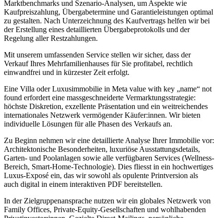
Marktbenchmarks und Szenario-Analysen, um Aspekte wie
Kaufpreiszahlung, Übergabetermine und Garantieleistungen optimal
zu gestalten. Nach Unterzeichnung des Kaufvertrags helfen wir bei
der Erstellung eines detaillierten Übergabeprotokolls und der
Regelung aller Restzahlungen.
Mit unserem umfassenden Service stellen wir sicher, dass der
Verkauf Ihres Mehrfamilienhauses für Sie profitabel, rechtlich
einwandfrei und in kürzester Zeit erfolgt.
Eine Villa oder Luxusimmobilie in Meta value with key „name“ not
found erfordert eine massgeschneiderte Vermarktungsstrategie:
höchste Diskretion, exzellente Präsentation und ein weitreichendes
internationales Netzwerk vermögender Käufer:innen. Wir bieten
individuelle Lösungen für alle Phasen des Verkaufs an.
Zu Beginn nehmen wir eine detaillierte Analyse Ihrer Immobilie vor:
Architektonische Besonderheiten, luxuriöse Ausstattungsdetails,
Garten- und Poolanlagen sowie alle verfügbaren Services (Wellness-
Bereich, Smart-Home-Technologie). Dies fliesst in ein hochwertiges
Luxus-Exposé ein, das wir sowohl als opulente Printversion als
auch digital in einem interaktiven PDF bereitstellen.
In der Zielgruppenansprache nutzen wir ein globales Netzwerk von
Family Offices, Private-Equity-Gesellschaften und wohlhabenden