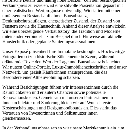
historische Details und häufig hohe Decken. Um den bestmöglichen
Verkaufspreis zu erzielen, ist eine stilvolle Präsentation gepaart mit
einer realistischen Wertprognose notwendig. Wir starten mit einer
umfassenden Bestandsaufnahme: Bausubstanz,
Denkmalschutzauflagen, energetischer Zustand, der Zustand von
Fenstern sowie die Haustechnik. Anhand dieser Analyse entwickeln
wir eine überzeugende Verkaufsstory, die Tradition und Moderne
miteinander verbindet – zum Beispiel durch Hinweise auf aktuelle
Haustechnik oder geplante Sanierungsmassnahmen.
Unser Exposé präsentiert Ihre Immobilie bestmöglich: Hochwertige
Fotografien setzen historische Stilelemente in Szene, während
erläuternde Texte den Wert der Lage und Bausubstanz beleuchten.
Wir nutzen Online-Portale, Luxus-Immobilienzeitschriften und unser
Netzwerk, um gezielt Käufer:innen anzusprechen, die das
Besondere einer Altbauwohnung schätzen.
Während Besichtigungen führen wir Interessent:innen durch die
Räumlichkeiten und erläutern Chancen sowie potenzielle
Renovationskosten. Gemeinsam mit unseren Partner:innen in
Innenarchitektur und Sanierung bieten wir auf Wunsch erste
Kostenschätzungen und Designmoodboards an. Dies stärkt das
Vertrauen von Investor:innen und Selbstnutzer:innen
gleichermassen.
In der Verhandlungsphase setzen wir unsere Marktkenntnis ein, um