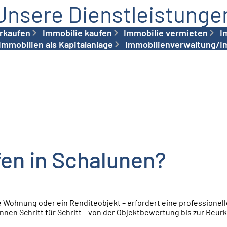
Unsere Dienst­leistunge
rkaufen
Immobilie kaufen
Immobilie vermieten
I
Immobilien als Kapitalanlage
Immobilienverwaltung/I
fen in Schalunen?
ne Wohnung oder ein Renditeobjekt – erfordert eine professionell
nnen Schritt für Schritt – von der Objektbewertung bis zur Beu