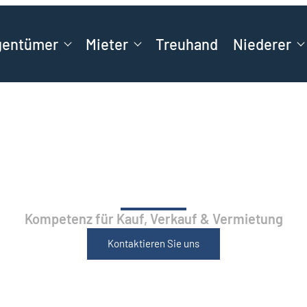
gentümer
Mieter
Treuhand
Niederer
mobilien­­­makler in Sc
Kompetenz für Kauf, Verkauf & Vermietung
Kontaktieren Sie uns