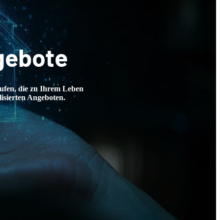
e
m Leben
en.