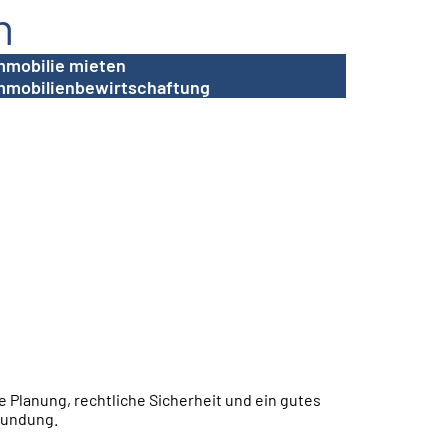
n
mmobilie mieten
mmobilienbewirtschaftung
e Planung, rechtliche Sicherheit und ein gutes
rkundung.