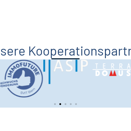
sere Koopera­tions­part