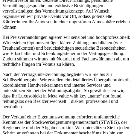
Privatinvestor:innen. Gezielte Direct-Mailings, persönliche
Vermittlungsgespräche und exklusive Besichtigungen
vervollständigen das Vermarktungskonzept. Auf Wunsch
organisieren wir private Events vor Ort, sodass potenzielle
Käufer:innen Ihr Anwesen in einer ungestörten Atmosphäre erleben
können.
Bei Preisverhandlungen agieren wir sensibel und hochprofessionell:
Wir erstellen Optionsverträge, klären Zahlungsmodalitäten (wie
Treuhandkonten) und berücksichtigen steuerliche Besonderheiten
wie Erbschafts- und Schenkungssteuer in der Vertragsgestaltung.
Zudem stimmen wir uns mit Notariat und Fachanwält:innen ab, um
rechtliche Fragen im Voraus zu klären.
Nach der Vertragsunterzeichnung begleiten wir Sie bis zur
Schlüsselübergabe: Wir erstellen ein detailliertes Übergabeprotokoll,
koordinieren Handwerker:innen und interne Services und
unterstützen Sie bei der Wohnungsabgabe. So gewährleisten wir,
dass Ihr Luxusobjekt in Meta value with key „name“ not found
reibungslos den Besitzer wechselt – diskret, professionell und
persönlich.
Der Verkauf einer Eigentumswohnung erfordert umfangreiche
Kenntnisse der Stockwerkeigentümergemeinschaft (STWEG), der
Reglemente und der Abgabenstruktur. Wir unterstützen Sie in jedem
Schritt, angefangen bei der Dokumentenbeschaffung bis hin zur