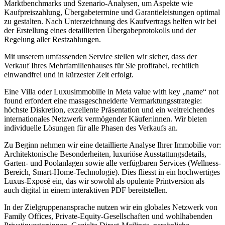
Marktbenchmarks und Szenario-Analysen, um Aspekte wie
Kaufpreiszahlung, Übergabetermine und Garantieleistungen optimal
zu gestalten. Nach Unterzeichnung des Kaufvertrags helfen wir bei
der Erstellung eines detaillierten Übergabeprotokolls und der
Regelung aller Restzahlungen.
Mit unserem umfassenden Service stellen wir sicher, dass der
Verkauf Ihres Mehrfamilienhauses für Sie profitabel, rechtlich
einwandfrei und in kürzester Zeit erfolgt.
Eine Villa oder Luxusimmobilie in Meta value with key „name“ not
found erfordert eine massgeschneiderte Vermarktungsstrategie:
höchste Diskretion, exzellente Präsentation und ein weitreichendes
internationales Netzwerk vermögender Käufer:innen. Wir bieten
individuelle Lösungen für alle Phasen des Verkaufs an.
Zu Beginn nehmen wir eine detaillierte Analyse Ihrer Immobilie vor:
Architektonische Besonderheiten, luxuriöse Ausstattungsdetails,
Garten- und Poolanlagen sowie alle verfügbaren Services (Wellness-
Bereich, Smart-Home-Technologie). Dies fliesst in ein hochwertiges
Luxus-Exposé ein, das wir sowohl als opulente Printversion als
auch digital in einem interaktiven PDF bereitstellen.
In der Zielgruppenansprache nutzen wir ein globales Netzwerk von
Family Offices, Private-Equity-Gesellschaften und wohlhabenden