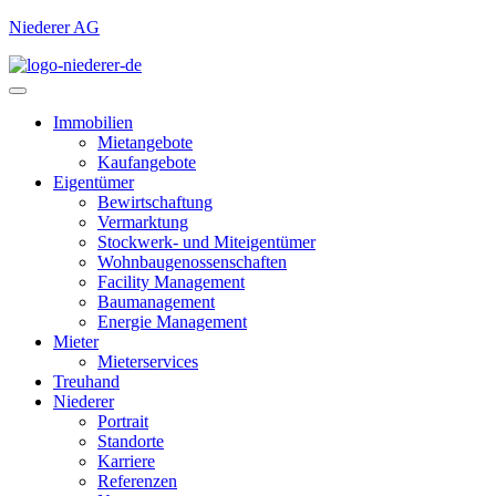
Niederer AG
Immobilien
Mietangebote
Kaufangebote
Eigentümer
Bewirtschaftung
Vermarktung
Stockwerk- und Miteigentümer
Wohnbaugenossenschaften
Facility Management
Baumanagement
Energie Management
Mieter
Mieterservices
Treuhand
Niederer
Portrait
Standorte
Karriere
Referenzen