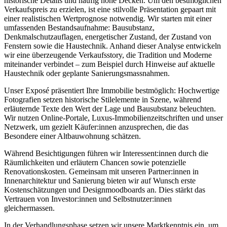
historische Details und häufig hohe Decken. Um den bestmöglichen
Verkaufspreis zu erzielen, ist eine stilvolle Präsentation gepaart mit
einer realistischen Wertprognose notwendig. Wir starten mit einer
umfassenden Bestandsaufnahme: Bausubstanz,
Denkmalschutzauflagen, energetischer Zustand, der Zustand von
Fenstern sowie die Haustechnik. Anhand dieser Analyse entwickeln
wir eine überzeugende Verkaufsstory, die Tradition und Moderne
miteinander verbindet – zum Beispiel durch Hinweise auf aktuelle
Haustechnik oder geplante Sanierungsmassnahmen.
Unser Exposé präsentiert Ihre Immobilie bestmöglich: Hochwertige
Fotografien setzen historische Stilelemente in Szene, während
erläuternde Texte den Wert der Lage und Bausubstanz beleuchten.
Wir nutzen Online-Portale, Luxus-Immobilienzeitschriften und unser
Netzwerk, um gezielt Käufer:innen anzusprechen, die das
Besondere einer Altbauwohnung schätzen.
Während Besichtigungen führen wir Interessent:innen durch die
Räumlichkeiten und erläutern Chancen sowie potenzielle
Renovationskosten. Gemeinsam mit unseren Partner:innen in
Innenarchitektur und Sanierung bieten wir auf Wunsch erste
Kostenschätzungen und Designmoodboards an. Dies stärkt das
Vertrauen von Investor:innen und Selbstnutzer:innen
gleichermassen.
In der Verhandlungsphase setzen wir unsere Marktkenntnis ein, um