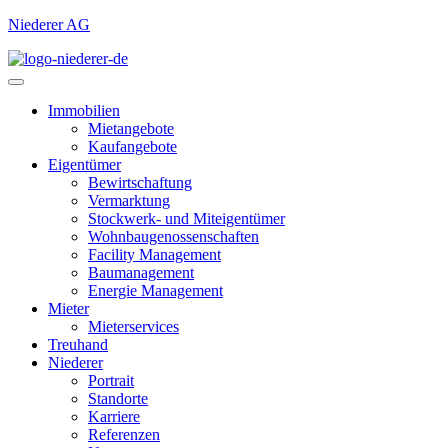
Niederer AG
Immobilien
Mietangebote
Kaufangebote
Eigentümer
Bewirtschaftung
Vermarktung
Stockwerk- und Miteigentümer
Wohnbaugenossenschaften
Facility Management
Baumanagement
Energie Management
Mieter
Mieterservices
Treuhand
Niederer
Portrait
Standorte
Karriere
Referenzen