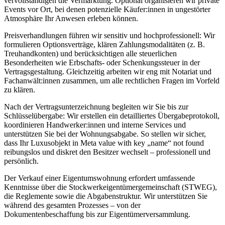
vervollständigen die Vermarktung. Optional organisieren wir private
Events vor Ort, bei denen potenzielle Käufer:innen in ungestörter
Atmosphäre Ihr Anwesen erleben können.
Preisverhandlungen führen wir sensitiv und hochprofessionell: Wir
formulieren Optionsverträge, klären Zahlungsmodalitäten (z. B.
Treuhandkonten) und berücksichtigen alle steuerlichen
Besonderheiten wie Erbschafts- oder Schenkungssteuer in der
Vertragsgestaltung. Gleichzeitig arbeiten wir eng mit Notariat und
Fachanwält:innen zusammen, um alle rechtlichen Fragen im Vorfeld
zu klären.
Nach der Vertragsunterzeichnung begleiten wir Sie bis zur
Schlüsselübergabe: Wir erstellen ein detailliertes Übergabeprotokoll,
koordinieren Handwerker:innen und interne Services und
unterstützen Sie bei der Wohnungsabgabe. So stellen wir sicher,
dass Ihr Luxusobjekt in Meta value with key „name“ not found
reibungslos und diskret den Besitzer wechselt – professionell und
persönlich.
Der Verkauf einer Eigentumswohnung erfordert umfassende
Kenntnisse über die Stockwerkeigentümergemeinschaft (STWEG),
die Reglemente sowie die Abgabenstruktur. Wir unterstützen Sie
während des gesamten Prozesses – von der
Dokumentenbeschaffung bis zur Eigentümerversammlung.