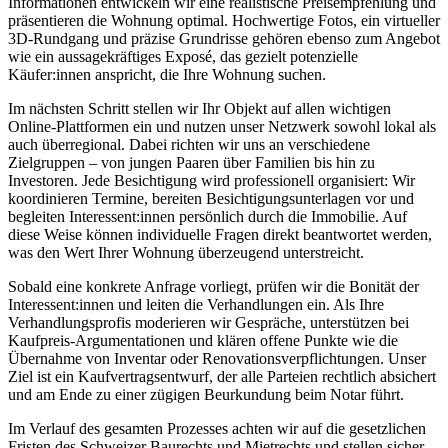
Informationen entwickeln wir eine realistische Preisempfehlung und
präsentieren die Wohnung optimal. Hochwertige Fotos, ein virtueller
3D-Rundgang und präzise Grundrisse gehören ebenso zum Angebot
wie ein aussagekräftiges Exposé, das gezielt potenzielle
Käufer:innen anspricht, die Ihre Wohnung suchen.
Im nächsten Schritt stellen wir Ihr Objekt auf allen wichtigen
Online-Plattformen ein und nutzen unser Netzwerk sowohl lokal als
auch überregional. Dabei richten wir uns an verschiedene
Zielgruppen – von jungen Paaren über Familien bis hin zu
Investoren. Jede Besichtigung wird professionell organisiert: Wir
koordinieren Termine, bereiten Besichtigungsunterlagen vor und
begleiten Interessent:innen persönlich durch die Immobilie. Auf
diese Weise können individuelle Fragen direkt beantwortet werden,
was den Wert Ihrer Wohnung überzeugend unterstreicht.
Sobald eine konkrete Anfrage vorliegt, prüfen wir die Bonität der
Interessent:innen und leiten die Verhandlungen ein. Als Ihre
Verhandlungsprofis moderieren wir Gespräche, unterstützen bei
Kaufpreis-Argumentationen und klären offene Punkte wie die
Übernahme von Inventar oder Renovationsverpflichtungen. Unser
Ziel ist ein Kaufvertragsentwurf, der alle Parteien rechtlich absichert
und am Ende zu einer zügigen Beurkundung beim Notar führt.
Im Verlauf des gesamten Prozesses achten wir auf die gesetzlichen
Fristen des Schweizer Baurechts und Mietrechts und stellen sicher,