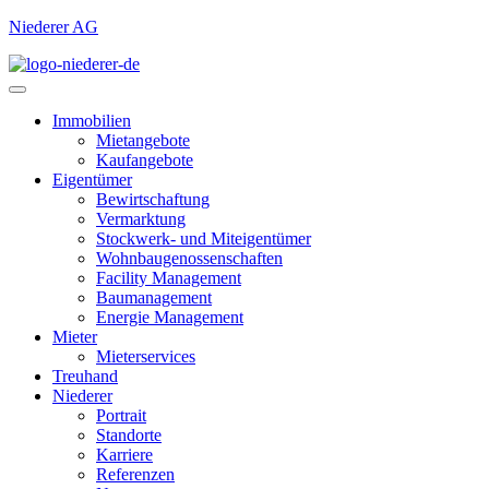
Niederer AG
Immobilien
Mietangebote
Kaufangebote
Eigentümer
Bewirtschaftung
Vermarktung
Stockwerk- und Miteigentümer
Wohnbaugenossenschaften
Facility Management
Baumanagement
Energie Management
Mieter
Mieterservices
Treuhand
Niederer
Portrait
Standorte
Karriere
Referenzen