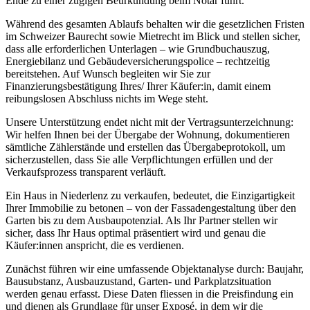
Ende zu einer zügigen Beurkundung beim Notar führt.
Während des gesamten Ablaufs behalten wir die gesetzlichen Fristen
im Schweizer Baurecht sowie Mietrecht im Blick und stellen sicher,
dass alle erforderlichen Unterlagen – wie Grundbuchauszug,
Energiebilanz und Gebäudeversicherungspolice – rechtzeitig
bereitstehen. Auf Wunsch begleiten wir Sie zur
Finanzierungsbestätigung Ihres/ Ihrer Käufer:in, damit einem
reibungslosen Abschluss nichts im Wege steht.
Unsere Unterstützung endet nicht mit der Vertragsunterzeichnung:
Wir helfen Ihnen bei der Übergabe der Wohnung, dokumentieren
sämtliche Zählerstände und erstellen das Übergabeprotokoll, um
sicherzustellen, dass Sie alle Verpflichtungen erfüllen und der
Verkaufsprozess transparent verläuft.
Ein Haus in Niederlenz zu verkaufen, bedeutet, die Einzigartigkeit
Ihrer Immobilie zu betonen – von der Fassadengestaltung über den
Garten bis zu dem Ausbaupotenzial. Als Ihr Partner stellen wir
sicher, dass Ihr Haus optimal präsentiert wird und genau die
Käufer:innen anspricht, die es verdienen.
Zunächst führen wir eine umfassende Objektanalyse durch: Baujahr,
Bausubstanz, Ausbauzustand, Garten- und Parkplatzsituation
werden genau erfasst. Diese Daten fliessen in die Preisfindung ein
und dienen als Grundlage für unser Exposé, in dem wir die