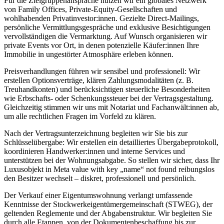
Für die Zielgruppenansprache nutzen wir ein globales Netzwerk
von Family Offices, Private-Equity-Gesellschaften und
wohlhabenden Privatinvestor:innen. Gezielte Direct-Mailings,
persönliche Vermittlungsgespräche und exklusive Besichtigungen
vervollständigen die Vermarktung. Auf Wunsch organisieren wir
private Events vor Ort, in denen potenzielle Käufer:innen Ihre
Immobilie in ungestörter Atmosphäre erleben können.
Preisverhandlungen führen wir sensibel und professionell: Wir
erstellen Optionsverträge, klären Zahlungsmodalitäten (z. B.
Treuhandkonten) und berücksichtigen steuerliche Besonderheiten
wie Erbschafts- oder Schenkungssteuer bei der Vertragsgestaltung.
Gleichzeitig stimmen wir uns mit Notariat und Fachanwält:innen ab,
um alle rechtlichen Fragen im Vorfeld zu klären.
Nach der Vertragsunterzeichnung begleiten wir Sie bis zur
Schlüsselübergabe: Wir erstellen ein detailliertes Übergabeprotokoll,
koordinieren Handwerker:innen und interne Services und
unterstützen bei der Wohnungsabgabe. So stellen wir sicher, dass Ihr
Luxusobjekt in Meta value with key „name“ not found reibungslos
den Besitzer wechselt – diskret, professionell und persönlich.
Der Verkauf einer Eigentumswohnung verlangt umfassende
Kenntnisse der Stockwerkeigentümergemeinschaft (STWEG), der
geltenden Reglemente und der Abgabenstruktur. Wir begleiten Sie
durch alle Etappen, von der Dokumentenbeschaffung bis zur