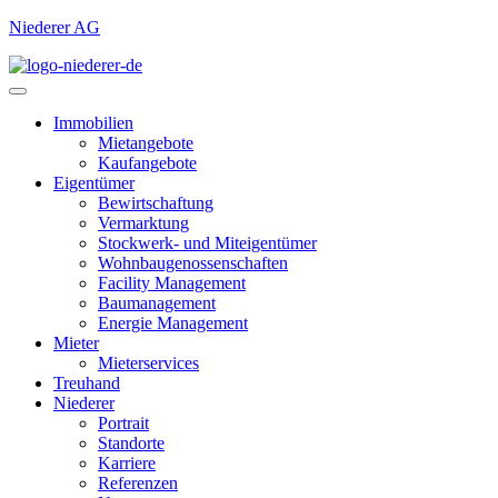
Niederer AG
Immobilien
Mietangebote
Kaufangebote
Eigentümer
Bewirtschaftung
Vermarktung
Stockwerk- und Miteigentümer
Wohnbaugenossenschaften
Facility Management
Baumanagement
Energie Management
Mieter
Mieterservices
Treuhand
Niederer
Portrait
Standorte
Karriere
Referenzen