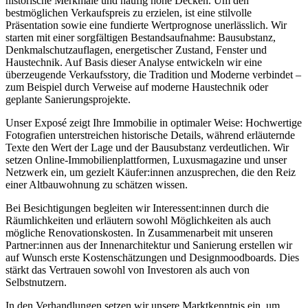
historische Merkmale und häufig hohe Decken. Um den
bestmöglichen Verkaufspreis zu erzielen, ist eine stilvolle
Präsentation sowie eine fundierte Wertprognose unerlässlich. Wir
starten mit einer sorgfältigen Bestandsaufnahme: Bausubstanz,
Denkmalschutzauflagen, energetischer Zustand, Fenster und
Haustechnik. Auf Basis dieser Analyse entwickeln wir eine
überzeugende Verkaufsstory, die Tradition und Moderne verbindet –
zum Beispiel durch Verweise auf moderne Haustechnik oder
geplante Sanierungsprojekte.
Unser Exposé zeigt Ihre Immobilie in optimaler Weise: Hochwertige
Fotografien unterstreichen historische Details, während erläuternde
Texte den Wert der Lage und der Bausubstanz verdeutlichen. Wir
setzen Online-Immobilienplattformen, Luxusmagazine und unser
Netzwerk ein, um gezielt Käufer:innen anzusprechen, die den Reiz
einer Altbauwohnung zu schätzen wissen.
Bei Besichtigungen begleiten wir Interessent:innen durch die
Räumlichkeiten und erläutern sowohl Möglichkeiten als auch
mögliche Renovationskosten. In Zusammenarbeit mit unseren
Partner:innen aus der Innenarchitektur und Sanierung erstellen wir
auf Wunsch erste Kostenschätzungen und Designmoodboards. Dies
stärkt das Vertrauen sowohl von Investoren als auch von
Selbstnutzern.
In den Verhandlungen setzen wir unsere Marktkenntnis ein, um