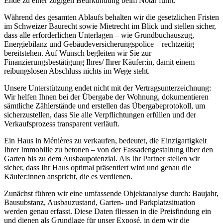
Ende zu einer zügigen Beurkundung beim Notar führt.
Während des gesamten Ablaufs behalten wir die gesetzlichen Fristen
im Schweizer Baurecht sowie Mietrecht im Blick und stellen sicher,
dass alle erforderlichen Unterlagen – wie Grundbuchauszug,
Energiebilanz und Gebäudeversicherungspolice – rechtzeitig
bereitstehen. Auf Wunsch begleiten wir Sie zur
Finanzierungsbestätigung Ihres/ Ihrer Käufer:in, damit einem
reibungslosen Abschluss nichts im Wege steht.
Unsere Unterstützung endet nicht mit der Vertragsunterzeichnung:
Wir helfen Ihnen bei der Übergabe der Wohnung, dokumentieren
sämtliche Zählerstände und erstellen das Übergabeprotokoll, um
sicherzustellen, dass Sie alle Verpflichtungen erfüllen und der
Verkaufsprozess transparent verläuft.
Ein Haus in Ménières zu verkaufen, bedeutet, die Einzigartigkeit
Ihrer Immobilie zu betonen – von der Fassadengestaltung über den
Garten bis zu dem Ausbaupotenzial. Als Ihr Partner stellen wir
sicher, dass Ihr Haus optimal präsentiert wird und genau die
Käufer:innen anspricht, die es verdienen.
Zunächst führen wir eine umfassende Objektanalyse durch: Baujahr,
Bausubstanz, Ausbauzustand, Garten- und Parkplatzsituation
werden genau erfasst. Diese Daten fliessen in die Preisfindung ein
und dienen als Grundlage für unser Exposé, in dem wir die