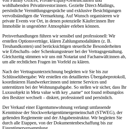
von Family Offices, Private-Equity-Gesellschaften und
wohlhabenden Privatinvestor:innen. Gezielte Direct-Mailings,
persönliche Vermittlungsgespräche und exklusive Besichtigungen
vervollständigen die Vermarktung. Auf Wunsch organisieren wir
private Events vor Ort, in denen potenzielle Käufer:innen Ihre
Immobilie in ungestörter Atmosphäre erleben können.
Preisverhandlungen führen wir sensibel und professionell: Wir
erstellen Optionsverträge, klären Zahlungsmodalitäten (z. B.
Treuhandkonten) und berücksichtigen steuerliche Besonderheiten
wie Erbschafts- oder Schenkungssteuer bei der Vertragsgestaltung.
Gleichzeitig stimmen wir uns mit Notariat und Fachanwält:innen ab,
um alle rechtlichen Fragen im Vorfeld zu klären.
Nach der Vertragsunterzeichnung begleiten wir Sie bis zur
Schlüsselübergabe: Wir erstellen ein detailliertes Übergabeprotokoll,
koordinieren Handwerker:innen und interne Services und
unterstützen bei der Wohnungsabgabe. So stellen wir sicher, dass Ihr
Luxusobjekt in Meta value with key „name“ not found reibungslos
den Besitzer wechselt – diskret, professionell und persönlich.
Der Verkauf einer Eigentumswohnung verlangt umfassende
Kenntnisse der Stockwerkeigentümergemeinschaft (STWEG), der
geltenden Reglemente und der Abgabenstruktur. Wir begleiten Sie
durch alle Etappen, von der Dokumentenbeschaffung bis zur
Eigentümerversammlung.