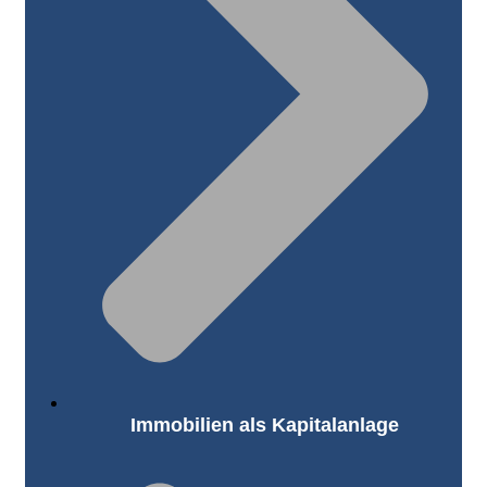
Immobilien als Kapitalanlage