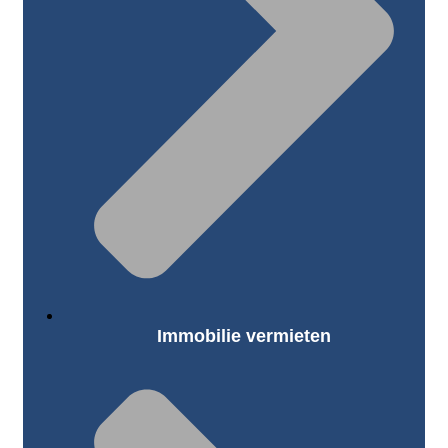
Immobilie vermieten