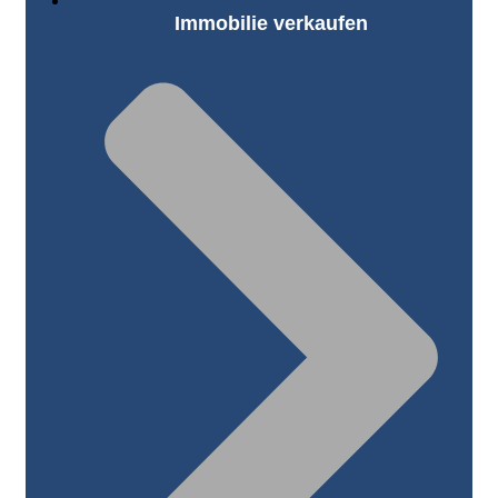
Immobilie verkaufen