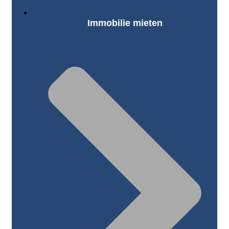
Immobilie mieten