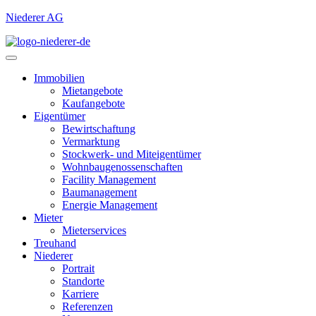
Niederer AG
Immobilien
Mietangebote
Kaufangebote
Eigentümer
Bewirtschaftung
Vermarktung
Stockwerk- und Miteigentümer
Wohnbaugenossenschaften
Facility Management
Baumanagement
Energie Management
Mieter
Mieterservices
Treuhand
Niederer
Portrait
Standorte
Karriere
Referenzen