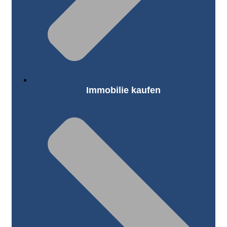
Immobilie kaufen