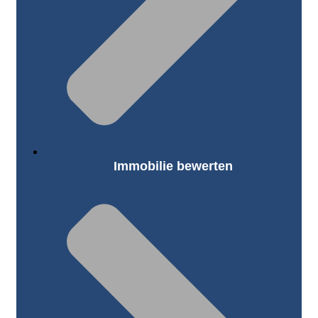
Immobilie bewerten