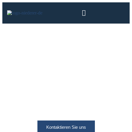
Kontaktieren Sie uns