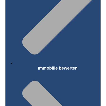
Immobilie bewerten