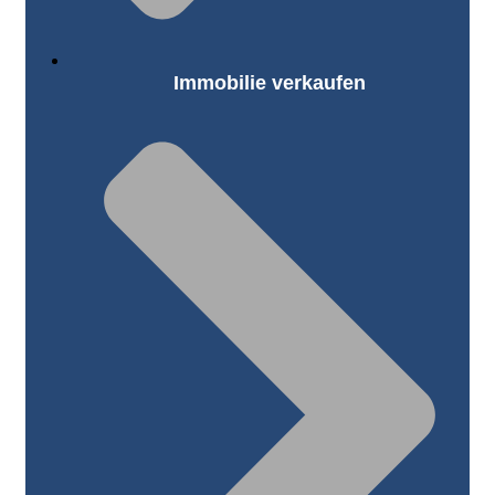
Immobilie verkaufen