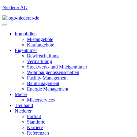
Niederer AG
Immobilien
Mietangebote
Kaufangebote
Eigentümer
Bewirtschaftung
Vermarktung
Stockwerk- und Miteigentümer
Wohnbaugenossenschaften
Facility Management
Baumanagement
Energie Management
Mieter
Mieterservices
Treuhand
Niederer
Portrait
Standorte
Karriere
Referenzen