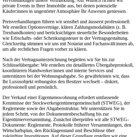
vervollständigen unsere Vermarktung. Auf Wunsch richten wir
private Events in Ihrer Immobilie aus, bei denen potenzielle
Käufer:innen in ungestörter Atmosphäre Ihr Anwesen geniessen.
Preisverhandlungen führen wir sensibel und äusserst professionell:
Wir erstellen Optionsverträge, klären Zahlungsmodalitäten (z. B.
Treuhandkonten) und berücksichtigen steuerliche Besonderheiten
wie Erbschafts- oder Schenkungssteuer in der Vertragsgestaltung.
Gleichzeitig stimmen wir uns mit Notariat und Fachanwält:innen ab,
um alle rechtlichen Fragen vorher zu klären.
Nach der Vertragsunterzeichnung begleiten wir Sie bis zur
Schlüsselübergabe: Wir erstellen ein detailliertes Übergabeprotokoll,
koordinieren Handwerker:innen und interne Services und
unterstützen bei der Wohnungsabgabe. So gewährleisten wir, dass
Ihr Luxusobjekt reibungslos den Besitzer wechselt – diskret,
professionell und persönlich.
Der Verkauf einer Eigentumswohnung erfordert umfassende
Kenntnisse der Stockwerkeigentümergemeinschaft (STWEG), der
Reglemente sowie der Abgabenstruktur. Wir unterstützen Sie in
jedem Schritt, von der Dokumentenbeschaffung bis zur
Eigentümerversammlung. Zunächst überprüfen wir alle STWEG-
Dokumente: Reglemente, Protokolle früherer Versammlungen, den
Wirtschaftsplan, den Rücklagenstand und Beschlüsse über
zukünftige Investitionen. Auf dieser Grundlage erstellen wir eine