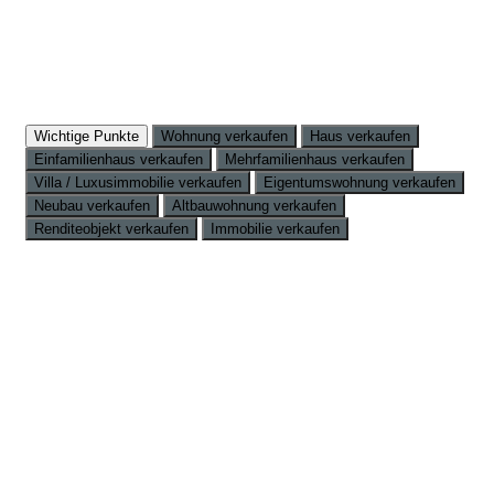
Wichtige Punkte
Wohnung verkaufen
Haus verkaufen
Einfamilienhaus verkaufen
Mehrfamilienhaus verkaufen
Villa / Luxusimmobilie verkaufen
Eigentumswohnung verkaufen
Neubau verkaufen
Altbauwohnung verkaufen
Renditeobjekt verkaufen
Immobilie verkaufen