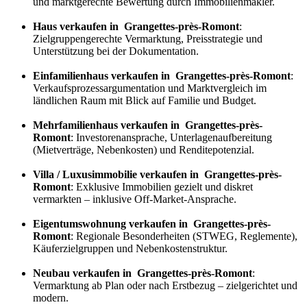
und marktgerechte Bewertung durch Immobilienmakler.
Haus verkaufen in Grangettes-près-Romont
:
Zielgruppengerechte Vermarktung, Preisstrategie und
Unterstützung bei der Dokumentation.
Einfamilienhaus verkaufen in Grangettes-près-Romont
:
Verkaufs
prozess
argumentation und Marktvergleich im
ländlichen Raum mit Blick auf Familie und Budget.
Mehrfamilienhaus verkaufen in Grangettes-près-
Romont
: Investorenansprache, Unterlagenaufbereitung
(Mietverträge, Nebenkosten) und Renditepotenzial.
Villa / Luxusimmobilie verkaufen in Grangettes-près-
Romont
: Exklusive Immobilien gezielt und diskret
vermarkten – inklusive Off-Market-Ansprache.
Eigentumswohnung verkaufen in Grangettes-près-
Romont
: Regionale Besonderheiten (STWEG, Reglemente),
Käuferzielgruppen und Nebenkostenstruktur.
Neubau verkaufen in Grangettes-près-Romont
:
Vermarktung ab Plan oder nach Erstbezug – zielgerichtet und
modern.