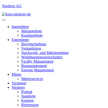
Niederer AG
Immobilien
Mietangebote
Kaufangebote
Eigentümer
Bewirtschaftung
Vermarktung
Stockwerk- und Miteigentümer
Wohnbaugenossenschaften
Facility Management
Baumanagement
Energie Management
Mieter
Mieterservices
Treuhand
Niederer
Portrait
Standorte
Karriere
Referenzen