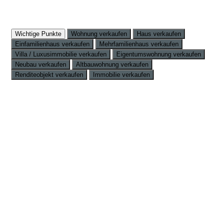
Wichtige Punkte
Wohnung verkaufen
Haus verkaufen
Einfamilienhaus verkaufen
Mehrfamilienhaus verkaufen
Villa / Luxusimmobilie verkaufen
Eigentumswohnung verkaufen
Neubau verkaufen
Altbauwohnung verkaufen
Renditeobjekt verkaufen
Immobilie verkaufen