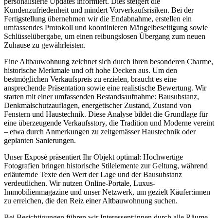
personalisierte Updates informiert. Dies steigert die
Kundenzufriedenheit und mindert Vorverkaufsrisiken. Bei der
Fertigstellung übernehmen wir die Endabnahme, erstellen ein
umfassendes Protokoll und koordinieren Mängelbeseitigung sowie
Schlüsselübergabe, um einen reibungslosen Übergang zum neuen
Zuhause zu gewährleisten.
Eine Altbauwohnung zeichnet sich durch ihren besonderen Charme,
historische Merkmale und oft hohe Decken aus. Um den
bestmöglichen Verkaufspreis zu erzielen, braucht es eine
ansprechende Präsentation sowie eine realistische Bewertung. Wir
starten mit einer umfassenden Bestandsaufnahme: Bausubstanz,
Denkmalschutzauflagen, energetischer Zustand, Zustand von
Fenstern und Haustechnik. Diese Analyse bildet die Grundlage für
eine überzeugende Verkaufsstory, die Tradition und Moderne vereint
– etwa durch Anmerkungen zu zeitgemässer Haustechnik oder
geplanten Sanierungen.
Unser Exposé präsentiert Ihr Objekt optimal: Hochwertige
Fotografien bringen historische Stilelemente zur Geltung, während
erläuternde Texte den Wert der Lage und der Bausubstanz
verdeutlichen. Wir nutzen Online-Portale, Luxus-
Immobilienmagazine und unser Netzwerk, um gezielt Käufer:innen
zu erreichen, die den Reiz einer Altbauwohnung suchen.
Bei Besichtigungen führen wir Interessent:innen durch alle Räume