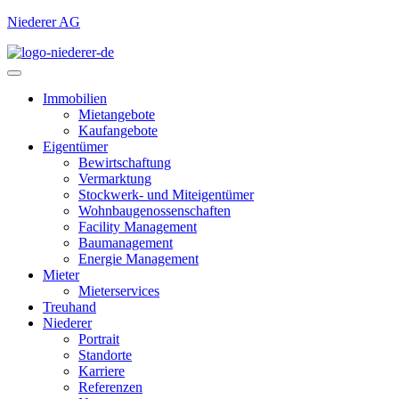
Niederer AG
Immobilien
Mietangebote
Kaufangebote
Eigentümer
Bewirtschaftung
Vermarktung
Stockwerk- und Miteigentümer
Wohnbaugenossenschaften
Facility Management
Baumanagement
Energie Management
Mieter
Mieterservices
Treuhand
Niederer
Portrait
Standorte
Karriere
Referenzen