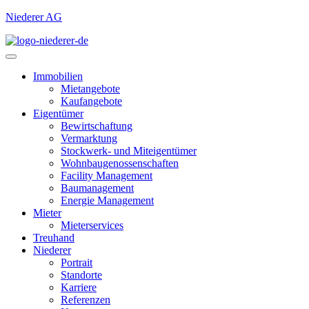
Niederer AG
Immobilien
Mietangebote
Kaufangebote
Eigentümer
Bewirtschaftung
Vermarktung
Stockwerk- und Miteigentümer
Wohnbaugenossenschaften
Facility Management
Baumanagement
Energie Management
Mieter
Mieterservices
Treuhand
Niederer
Portrait
Standorte
Karriere
Referenzen