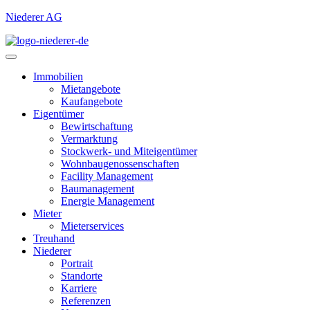
Niederer AG
Immobilien
Mietangebote
Kaufangebote
Eigentümer
Bewirtschaftung
Vermarktung
Stockwerk- und Miteigentümer
Wohnbaugenossenschaften
Facility Management
Baumanagement
Energie Management
Mieter
Mieterservices
Treuhand
Niederer
Portrait
Standorte
Karriere
Referenzen