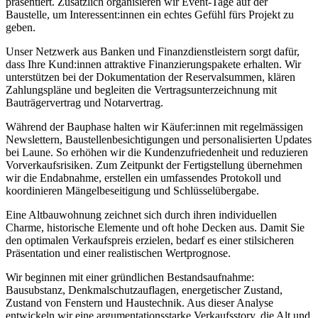
präsentiert. Zusätzlich organisieren wir Event-Tage auf der
Baustelle, um Interessent:innen ein echtes Gefühl fürs Projekt zu
geben.
Unser Netzwerk aus Banken und Finanzdienstleistern sorgt dafür,
dass Ihre Kund:innen attraktive Finanzierungspakete erhalten. Wir
unterstützen bei der Dokumentation der Reservalsummen, klären
Zahlungspläne und begleiten die Vertragsunterzeichnung mit
Bauträgervertrag und Notarvertrag.
Während der Bauphase halten wir Käufer:innen mit regelmässigen
Newslettern, Baustellenbesichtigungen und personalisierten Updates
bei Laune. So erhöhen wir die Kundenzufriedenheit und reduzieren
Vorverkaufsrisiken. Zum Zeitpunkt der Fertigstellung übernehmen
wir die Endabnahme, erstellen ein umfassendes Protokoll und
koordinieren Mängelbeseitigung und Schlüsselübergabe.
Eine Altbauwohnung zeichnet sich durch ihren individuellen
Charme, historische Elemente und oft hohe Decken aus. Damit Sie
den optimalen Verkaufspreis erzielen, bedarf es einer stilsicheren
Präsentation und einer realistischen Wertprognose.
Wir beginnen mit einer gründlichen Bestandsaufnahme:
Bausubstanz, Denkmalschutzauflagen, energetischer Zustand,
Zustand von Fenstern und Haustechnik. Aus dieser Analyse
entwickeln wir eine argumentationsstarke Verkaufsstory, die Alt und