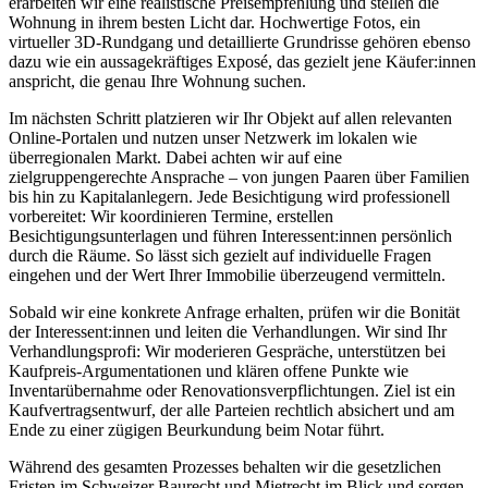
erarbeiten wir eine realistische Preisempfehlung und stellen die
Wohnung in ihrem besten Licht dar. Hochwertige Fotos, ein
virtueller 3D-Rundgang und detaillierte Grundrisse gehören ebenso
dazu wie ein aussagekräftiges Exposé, das gezielt jene Käufer:innen
anspricht, die genau Ihre Wohnung suchen.
Im nächsten Schritt platzieren wir Ihr Objekt auf allen relevanten
Online-Portalen und nutzen unser Netzwerk im lokalen wie
überregionalen Markt. Dabei achten wir auf eine
zielgruppengerechte Ansprache – von jungen Paaren über Familien
bis hin zu Kapitalanlegern. Jede Besichtigung wird professionell
vorbereitet: Wir koordinieren Termine, erstellen
Besichtigungsunterlagen und führen Interessent:innen persönlich
durch die Räume. So lässt sich gezielt auf individuelle Fragen
eingehen und der Wert Ihrer Immobilie überzeugend vermitteln.
Sobald wir eine konkrete Anfrage erhalten, prüfen wir die Bonität
der Interessent:innen und leiten die Verhandlungen. Wir sind Ihr
Verhandlungsprofi: Wir moderieren Gespräche, unterstützen bei
Kaufpreis-Argumentationen und klären offene Punkte wie
Inventarübernahme oder Renovationsverpflichtungen. Ziel ist ein
Kaufvertragsentwurf, der alle Parteien rechtlich absichert und am
Ende zu einer zügigen Beurkundung beim Notar führt.
Während des gesamten Prozesses behalten wir die gesetzlichen
Fristen im Schweizer Baurecht und Mietrecht im Blick und sorgen