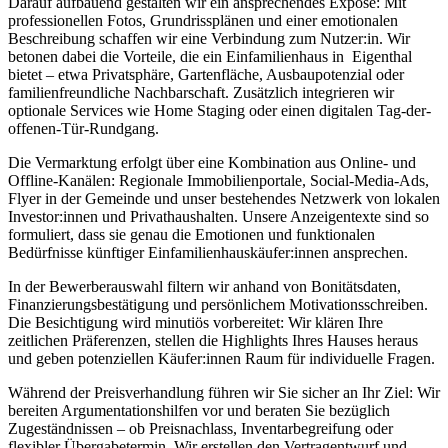
Darauf aufbauend gestalten wir ein ansprechendes Exposé: Mit
professionellen Fotos, Grundrissplänen und einer emotionalen
Beschreibung schaffen wir eine Verbindung zum Nutzer:in. Wir
betonen dabei die Vorteile, die ein Einfamilienhaus in Eigenthal
bietet – etwa Privatsphäre, Gartenfläche, Ausbaupotenzial oder
familienfreundliche Nachbarschaft. Zusätzlich integrieren wir
optionale Services wie Home Staging oder einen digitalen Tag-der-
offenen-Tür-Rundgang.
Die Vermarktung erfolgt über eine Kombination aus Online- und
Offline-Kanälen: Regionale Immobilienportale, Social-Media-Ads,
Flyer in der Gemeinde und unser bestehendes Netzwerk von lokalen
Investor:innen und Privathaushalten. Unsere Anzeigentexte sind so
formuliert, dass sie genau die Emotionen und funktionalen
Bedürfnisse künftiger Einfamilienhauskäufer:innen ansprechen.
In der Bewerberauswahl filtern wir anhand von Bonitätsdaten,
Finanzierungsbestätigung und persönlichem Motivationsschreiben.
Die Besichtigung wird minutiös vorbereitet: Wir klären Ihre
zeitlichen Präferenzen, stellen die Highlights Ihres Hauses heraus
und geben potenziellen Käufer:innen Raum für individuelle Fragen.
Während der Preisverhandlung führen wir Sie sicher an Ihr Ziel: Wir
bereiten Argumentationshilfen vor und beraten Sie bezüglich
Zugeständnissen – ob Preisnachlass, Inventarbegreifung oder
flexibler Übergabetermin. Wir erstellen den Vertragentwurf und