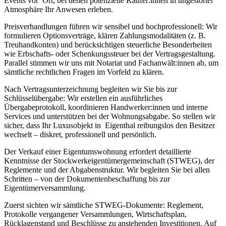
Events vor Ort, bei denen potenzielle Käufer:innen in ungestörter
Atmosphäre Ihr Anwesen erleben.
Preisverhandlungen führen wir sensibel und hochprofessionell: Wir
formulieren Optionsverträge, klären Zahlungsmodalitäten (z. B.
Treuhandkonten) und berücksichtigen steuerliche Besonderheiten
wie Erbschafts- oder Schenkungssteuer bei der Vertragsgestaltung.
Parallel stimmen wir uns mit Notariat und Fachanwält:innen ab, um
sämtliche rechtlichen Fragen im Vorfeld zu klären.
Nach Vertragsunterzeichnung begleiten wir Sie bis zur
Schlüsselübergabe: Wir erstellen ein ausführliches
Übergabeprotokoll, koordinieren Handwerker:innen und interne
Services und unterstützen bei der Wohnungsabgabe. So stellen wir
sicher, dass Ihr Luxusobjekt in Eigenthal reibungslos den Besitzer
wechselt – diskret, professionell und persönlich.
Der Verkauf einer Eigentumswohnung erfordert detaillierte
Kenntnisse der Stockwerkeigentümergemeinschaft (STWEG), der
Reglemente und der Abgabenstruktur. Wir begleiten Sie bei allen
Schritten – von der Dokumentenbeschaffung bis zur
Eigentümerversammlung.
Zuerst sichten wir sämtliche STWEG-Dokumente: Reglement,
Protokolle vergangener Versammlungen, Wirtschaftsplan,
Rücklagenstand und Beschlüsse zu anstehenden Investitionen. Auf