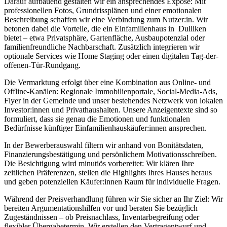
Darauf aufbauend gestalten wir ein ansprechendes Exposé: Mit
professionellen Fotos, Grundrissplänen und einer emotionalen
Beschreibung schaffen wir eine Verbindung zum Nutzer:in. Wir
betonen dabei die Vorteile, die ein Einfamilienhaus in Dulliken
bietet – etwa Privatsphäre, Gartenfläche, Ausbaupotenzial oder
familienfreundliche Nachbarschaft. Zusätzlich integrieren wir
optionale Services wie Home Staging oder einen digitalen Tag-der-
offenen-Tür-Rundgang.
Die Vermarktung erfolgt über eine Kombination aus Online- und
Offline-Kanälen: Regionale Immobilienportale, Social-Media-Ads,
Flyer in der Gemeinde und unser bestehendes Netzwerk von lokalen
Investor:innen und Privathaushalten. Unsere Anzeigentexte sind so
formuliert, dass sie genau die Emotionen und funktionalen
Bedürfnisse künftiger Einfamilienhauskäufer:innen ansprechen.
In der Bewerberauswahl filtern wir anhand von Bonitätsdaten,
Finanzierungsbestätigung und persönlichem Motivationsschreiben.
Die Besichtigung wird minutiös vorbereitet: Wir klären Ihre
zeitlichen Präferenzen, stellen die Highlights Ihres Hauses heraus
und geben potenziellen Käufer:innen Raum für individuelle Fragen.
Während der Preisverhandlung führen wir Sie sicher an Ihr Ziel: Wir
bereiten Argumentationshilfen vor und beraten Sie bezüglich
Zugeständnissen – ob Preisnachlass, Inventarbegreifung oder
flexibler Übergabetermin. Wir erstellen den Vertragentwurf und