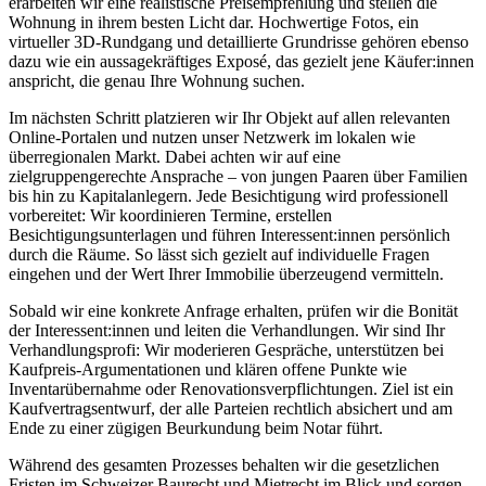
erarbeiten wir eine realistische Preisempfehlung und stellen die
Wohnung in ihrem besten Licht dar. Hochwertige Fotos, ein
virtueller 3D-Rundgang und detaillierte Grundrisse gehören ebenso
dazu wie ein aussagekräftiges Exposé, das gezielt jene Käufer:innen
anspricht, die genau Ihre Wohnung suchen.
Im nächsten Schritt platzieren wir Ihr Objekt auf allen relevanten
Online-Portalen und nutzen unser Netzwerk im lokalen wie
überregionalen Markt. Dabei achten wir auf eine
zielgruppengerechte Ansprache – von jungen Paaren über Familien
bis hin zu Kapitalanlegern. Jede Besichtigung wird professionell
vorbereitet: Wir koordinieren Termine, erstellen
Besichtigungsunterlagen und führen Interessent:innen persönlich
durch die Räume. So lässt sich gezielt auf individuelle Fragen
eingehen und der Wert Ihrer Immobilie überzeugend vermitteln.
Sobald wir eine konkrete Anfrage erhalten, prüfen wir die Bonität
der Interessent:innen und leiten die Verhandlungen. Wir sind Ihr
Verhandlungsprofi: Wir moderieren Gespräche, unterstützen bei
Kaufpreis-Argumentationen und klären offene Punkte wie
Inventarübernahme oder Renovationsverpflichtungen. Ziel ist ein
Kaufvertragsentwurf, der alle Parteien rechtlich absichert und am
Ende zu einer zügigen Beurkundung beim Notar führt.
Während des gesamten Prozesses behalten wir die gesetzlichen
Fristen im Schweizer Baurecht und Mietrecht im Blick und sorgen