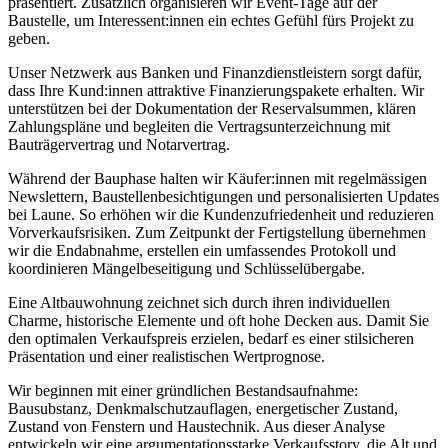
präsentiert. Zusätzlich organisieren wir Event-Tage auf der
Baustelle, um Interessent:innen ein echtes Gefühl fürs Projekt zu
geben.
Unser Netzwerk aus Banken und Finanzdienstleistern sorgt dafür,
dass Ihre Kund:innen attraktive Finanzierungspakete erhalten. Wir
unterstützen bei der Dokumentation der Reservalsummen, klären
Zahlungspläne und begleiten die Vertragsunterzeichnung mit
Bauträgervertrag und Notarvertrag.
Während der Bauphase halten wir Käufer:innen mit regelmässigen
Newslettern, Baustellenbesichtigungen und personalisierten Updates
bei Laune. So erhöhen wir die Kundenzufriedenheit und reduzieren
Vorverkaufsrisiken. Zum Zeitpunkt der Fertigstellung übernehmen
wir die Endabnahme, erstellen ein umfassendes Protokoll und
koordinieren Mängelbeseitigung und Schlüsselübergabe.
Eine Altbauwohnung zeichnet sich durch ihren individuellen
Charme, historische Elemente und oft hohe Decken aus. Damit Sie
den optimalen Verkaufspreis erzielen, bedarf es einer stilsicheren
Präsentation und einer realistischen Wertprognose.
Wir beginnen mit einer gründlichen Bestandsaufnahme:
Bausubstanz, Denkmalschutzauflagen, energetischer Zustand,
Zustand von Fenstern und Haustechnik. Aus dieser Analyse
entwickeln wir eine argumentationsstarke Verkaufsstory, die Alt und