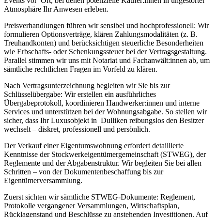
Events vor Ort, bei denen potenzielle Käufer:innen in ungestörter
Atmosphäre Ihr Anwesen erleben.
Preisverhandlungen führen wir sensibel und hochprofessionell: Wir
formulieren Optionsverträge, klären Zahlungsmodalitäten (z. B.
Treuhandkonten) und berücksichtigen steuerliche Besonderheiten
wie Erbschafts- oder Schenkungssteuer bei der Vertragsgestaltung.
Parallel stimmen wir uns mit Notariat und Fachanwält:innen ab, um
sämtliche rechtlichen Fragen im Vorfeld zu klären.
Nach Vertragsunterzeichnung begleiten wir Sie bis zur
Schlüsselübergabe: Wir erstellen ein ausführliches
Übergabeprotokoll, koordinieren Handwerker:innen und interne
Services und unterstützen bei der Wohnungsabgabe. So stellen wir
sicher, dass Ihr Luxusobjekt in Dulliken reibungslos den Besitzer
wechselt – diskret, professionell und persönlich.
Der Verkauf einer Eigentumswohnung erfordert detaillierte
Kenntnisse der Stockwerkeigentümergemeinschaft (STWEG), der
Reglemente und der Abgabenstruktur. Wir begleiten Sie bei allen
Schritten – von der Dokumentenbeschaffung bis zur
Eigentümerversammlung.
Zuerst sichten wir sämtliche STWEG-Dokumente: Reglement,
Protokolle vergangener Versammlungen, Wirtschaftsplan,
Rücklagenstand und Beschlüsse zu anstehenden Investitionen. Auf