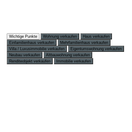
Wichtige Punkte
Wohnung verkaufen
Haus verkaufen
Einfamilienhaus verkaufen
Mehrfamilienhaus verkaufen
Villa / Luxusimmobilie verkaufen
Eigentumswohnung verkaufen
Neubau verkaufen
Altbauwohnung verkaufen
Renditeobjekt verkaufen
Immobilie verkaufen