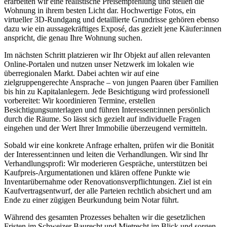
erarbeiten wir eine realistische Preisempfehlung und stellen die
Wohnung in ihrem besten Licht dar. Hochwertige Fotos, ein
virtueller 3D-Rundgang und detaillierte Grundrisse gehören ebenso
dazu wie ein aussagekräftiges Exposé, das gezielt jene Käufer:innen
anspricht, die genau Ihre Wohnung suchen.
Im nächsten Schritt platzieren wir Ihr Objekt auf allen relevanten
Online-Portalen und nutzen unser Netzwerk im lokalen wie
überregionalen Markt. Dabei achten wir auf eine
zielgruppengerechte Ansprache – von jungen Paaren über Familien
bis hin zu Kapitalanlegern. Jede Besichtigung wird professionell
vorbereitet: Wir koordinieren Termine, erstellen
Besichtigungsunterlagen und führen Interessent:innen persönlich
durch die Räume. So lässt sich gezielt auf individuelle Fragen
eingehen und der Wert Ihrer Immobilie überzeugend vermitteln.
Sobald wir eine konkrete Anfrage erhalten, prüfen wir die Bonität
der Interessent:innen und leiten die Verhandlungen. Wir sind Ihr
Verhandlungsprofi: Wir moderieren Gespräche, unterstützen bei
Kaufpreis-Argumentationen und klären offene Punkte wie
Inventarübernahme oder Renovationsverpflichtungen. Ziel ist ein
Kaufvertragsentwurf, der alle Parteien rechtlich absichert und am
Ende zu einer zügigen Beurkundung beim Notar führt.
Während des gesamten Prozesses behalten wir die gesetzlichen
Fristen im Schweizer Baurecht und Mietrecht im Blick und sorgen