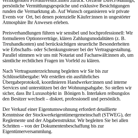
vermögenden Privatinvestor:innen zurück. Gezielte Direct-Mailings,
persönliche Vermittlungsgespräche und exklusive Besichtigungen
runden die Vermarktung ab. Auf Wunsch organisieren wir private
Events vor Ort, bei denen potenzielle Käufer:innen in ungestörter
Atmosphäre Ihr Anwesen erleben.
Preisverhandlungen führen wir sensibel und hochprofessionell: Wir
formulieren Optionsverträge, klären Zahlungsmodalitäten (z. B.
Treuhandkonten) und berücksichtigen steuerliche Besonderheiten
wie Erbschafts- oder Schenkungssteuer bei der Vertragsgestaltung.
Parallel stimmen wir uns mit Notariat und Fachanwält:innen ab, um
sämtliche rechtlichen Fragen im Vorfeld zu klären.
Nach Vertragsunterzeichnung begleiten wir Sie bis zur
Schlüsselübergabe: Wir erstellen ein ausführliches
Übergabeprotokoll, koordinieren Handwerker:innen und interne
Services und unterstützen bei der Wohnungsabgabe. So stellen wir
sicher, dass Ihr Luxusobjekt in Bönigen b. Interlaken reibungslos
den Besitzer wechselt – diskret, professionell und persönlich.
Der Verkauf einer Eigentumswohnung erfordert detaillierte
Kenntnisse der Stockwerkeigentümergemeinschaft (STWEG), der
Reglemente und der Abgabenstruktur. Wir begleiten Sie bei allen
Schritten – von der Dokumentenbeschaffung bis zur
Eigentümerversammlung.