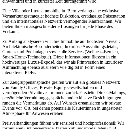
einwandfrei und in kürzester Zeit durchgeführt wird.
Eine Villa oder Luxusimmobilie in Bern verlangt eine exklusive
Vermarktungsstrategie: höchste Diskretion, erstklassige Präsentation
und ein internationales Netzwerk vermögender Käufer:innen. Wir
bieten Ihnen massgeschneiderte Lösungen für jede Phase des
Verkaufs.
Zu Anfang analysieren wir Ihre Immobilie auf höchstem Niveau:
Architektonische Besonderheiten, luxuriöse Ausstattungsdetails,
Garten- und Poolanlagen sowie alle Services (Wellness-Bereich,
Smart-Home-Technologie). Diese Informationen fliessen in ein
hochwertiges Luxus-Exposé, das wir als Printversion in luxuriöser
Aufmachung ebenso ausliefern wie digital in Form eines
interaktiven PDFs.
Zur Zielgruppenansprache greifen wir auf ein globales Netzwerk
von Family Offices, Private-Equity-Gesellschaften und
vermögenden Privatinvestor:innen zurück. Gezielte Direct-Mailings,
persönliche Vermittlungsgespräche und exklusive Besichtigungen
runden die Vermarktung ab. Auf Wunsch organisieren wir private
Events vor Ort, bei denen potenzielle Käufer:innen in ungestörter
Atmosphäre Ihr Anwesen erleben.
Preisverhandlungen führen wir sensibel und hochprofessionell: Wir
formulieren Optionsverträge, klären Zahlungsmodalitäten (z. B.