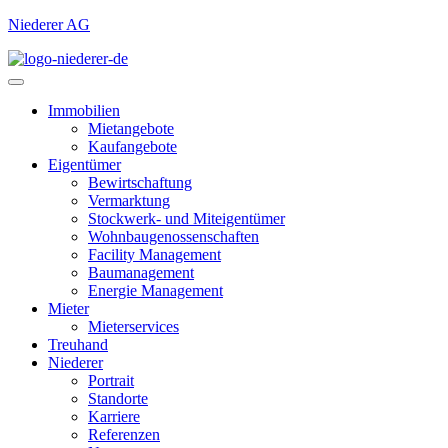
Niederer AG
Immobilien
Mietangebote
Kaufangebote
Eigentümer
Bewirtschaftung
Vermarktung
Stockwerk- und Miteigentümer
Wohnbaugenossenschaften
Facility Management
Baumanagement
Energie Management
Mieter
Mieterservices
Treuhand
Niederer
Portrait
Standorte
Karriere
Referenzen