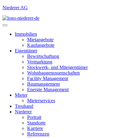
Niederer AG
Immobilien
Mietangebote
Kaufangebote
Eigentümer
Bewirtschaftung
Vermarktung
Stockwerk- und Miteigentümer
Wohnbaugenossenschaften
Facility Management
Baumanagement
Energie Management
Mieter
Mieterservices
Treuhand
Niederer
Portrait
Standorte
Karriere
Referenzen