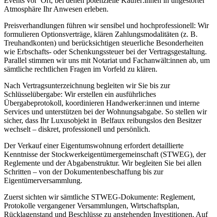
Events vor Ort, bei denen potenzielle Käufer:innen in ungestörter
Atmosphäre Ihr Anwesen erleben.
Preisverhandlungen führen wir sensibel und hochprofessionell: Wir
formulieren Optionsverträge, klären Zahlungsmodalitäten (z. B.
Treuhandkonten) und berücksichtigen steuerliche Besonderheiten
wie Erbschafts- oder Schenkungssteuer bei der Vertragsgestaltung.
Parallel stimmen wir uns mit Notariat und Fachanwält:innen ab, um
sämtliche rechtlichen Fragen im Vorfeld zu klären.
Nach Vertragsunterzeichnung begleiten wir Sie bis zur
Schlüsselübergabe: Wir erstellen ein ausführliches
Übergabeprotokoll, koordinieren Handwerker:innen und interne
Services und unterstützen bei der Wohnungsabgabe. So stellen wir
sicher, dass Ihr Luxusobjekt in Belfaux reibungslos den Besitzer
wechselt – diskret, professionell und persönlich.
Der Verkauf einer Eigentumswohnung erfordert detaillierte
Kenntnisse der Stockwerkeigentümergemeinschaft (STWEG), der
Reglemente und der Abgabenstruktur. Wir begleiten Sie bei allen
Schritten – von der Dokumentenbeschaffung bis zur
Eigentümerversammlung.
Zuerst sichten wir sämtliche STWEG-Dokumente: Reglement,
Protokolle vergangener Versammlungen, Wirtschaftsplan,
Rücklagenstand und Beschlüsse zu anstehenden Investitionen. Auf