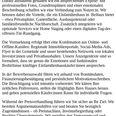
Darauf aufbauend gestalten wir ein ansprechendes Exposé: Mit
professionellen Fotos, Grundrissplänen und einer emotionalen
Beschreibung schaffen wir eine Verbindung zum Nutzer:in. Wir
betonen dabei die Vorteile, die ein Einfamilienhaus in Belfaux bietet
– etwa Privatsphäre, Gartenfläche, Ausbaupotenzial oder
familienfreundliche Nachbarschaft. Zusätzlich integrieren wir
optionale Services wie Home Staging oder einen digitalen Tag-der-
offenen-Tür-Rundgang.
Die Vermarktung erfolgt über eine Kombination aus Online- und
Offline-Kanälen: Regionale Immobilienportale, Social-Media-Ads,
Flyer in der Gemeinde und unser bestehendes Netzwerk von lokalen
Investor:innen und Privathaushalten. Unsere Anzeigentexte sind so
formuliert, dass sie genau die Emotionen und funktionalen
Bedürfnisse künftiger Einfamilienhauskäufer:innen ansprechen.
In der Bewerberauswahl filtern wir anhand von Bonitätsdaten,
Finanzierungsbestätigung und persönlichem Motivationsschreiben.
Die Besichtigung wird minutiös vorbereitet: Wir klären Ihre
zeitlichen Präferenzen, stellen die Highlights Ihres Hauses heraus
und geben potenziellen Käufer:innen Raum für individuelle Fragen.
Während der Preisverhandlung führen wir Sie sicher an Ihr Ziel: Wir
bereiten Argumentationshilfen vor und beraten Sie bezüglich
Zugeständnissen – ob Preisnachlass, Inventarbegreifung oder
flexibler Übergabetermin. Wir erstellen den Vertragentwurf und