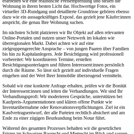
erarbeiten wir eine realistische Preisempfehlung und stellen die
Wohnung in ihrem besten Licht dar. Hochwertige Fotos, ein
virtueller 3D-Rundgang und detaillierte Grundrisse gehören ebenso
dazu wie ein aussagekräftiges Exposé, das gezielt jene Käufer:innen
anspricht, die genau Ihre Wohnung suchen.
Im nächsten Schritt platzieren wir Ihr Objekt auf allen relevanten
Online-Portalen und nutzen unser Netzwerk im lokalen wie
überregionalen Markt. Dabei achten wir auf eine
zielgruppengerechte Ansprache – von jungen Paaren über Familien
bis hin zu Kapitalanlegern. Jede Besichtigung wird professionell
vorbereitet: Wir koordinieren Termine, erstellen
Besichtigungsunterlagen und führen Interessent:innen persönlich
durch die Räume. So lässt sich gezielt auf individuelle Fragen
eingehen und der Wert Ihrer Immobilie überzeugend vermitteln.
Sobald wir eine konkrete Anfrage erhalten, prüfen wir die Bonität
der Interessent:innen und leiten die Verhandlungen. Wir sind Ihr
Verhandlungsprofi: Wir moderieren Gespräche, unterstützen bei
Kaufpreis-Argumentationen und klären offene Punkte wie
Inventarübernahme oder Renovationsverpflichtungen. Ziel ist ein
Kaufvertragsentwurf, der alle Parteien rechtlich absichert und am
Ende zu einer zügigen Beurkundung beim Notar führt.
Während des gesamten Prozesses behalten wir die gesetzlichen
Fristen im Schweizer Baurecht und Mietrecht im Blick und sorgen