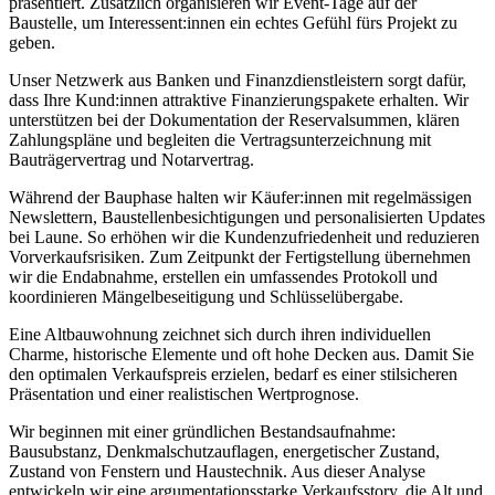
präsentiert. Zusätzlich organisieren wir Event-Tage auf der
Baustelle, um Interessent:innen ein echtes Gefühl fürs Projekt zu
geben.
Unser Netzwerk aus Banken und Finanzdienstleistern sorgt dafür,
dass Ihre Kund:innen attraktive Finanzierungspakete erhalten. Wir
unterstützen bei der Dokumentation der Reservalsummen, klären
Zahlungspläne und begleiten die Vertragsunterzeichnung mit
Bauträgervertrag und Notarvertrag.
Während der Bauphase halten wir Käufer:innen mit regelmässigen
Newslettern, Baustellenbesichtigungen und personalisierten Updates
bei Laune. So erhöhen wir die Kundenzufriedenheit und reduzieren
Vorverkaufsrisiken. Zum Zeitpunkt der Fertigstellung übernehmen
wir die Endabnahme, erstellen ein umfassendes Protokoll und
koordinieren Mängelbeseitigung und Schlüsselübergabe.
Eine Altbauwohnung zeichnet sich durch ihren individuellen
Charme, historische Elemente und oft hohe Decken aus. Damit Sie
den optimalen Verkaufspreis erzielen, bedarf es einer stilsicheren
Präsentation und einer realistischen Wertprognose.
Wir beginnen mit einer gründlichen Bestandsaufnahme:
Bausubstanz, Denkmalschutzauflagen, energetischer Zustand,
Zustand von Fenstern und Haustechnik. Aus dieser Analyse
entwickeln wir eine argumentationsstarke Verkaufsstory, die Alt und