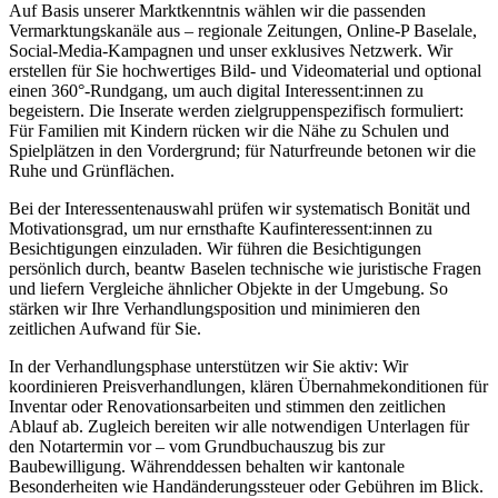
Auf Basis unserer Marktkenntnis wählen wir die passenden
Vermarktungskanäle aus – regionale Zeitungen, Online-P Baselale,
Social-Media-Kampagnen und unser exklusives Netzwerk. Wir
erstellen für Sie hochwertiges Bild- und Videomaterial und optional
einen 360°-Rundgang, um auch digital Interessent:innen zu
begeistern. Die Inserate werden zielgruppenspezifisch formuliert:
Für Familien mit Kindern rücken wir die Nähe zu Schulen und
Spielplätzen in den Vordergrund; für Naturfreunde betonen wir die
Ruhe und Grünflächen.
Bei der Interessentenauswahl prüfen wir systematisch Bonität und
Motivationsgrad, um nur ernsthafte Kaufinteressent:innen zu
Besichtigungen einzuladen. Wir führen die Besichtigungen
persönlich durch, beantw Baselen technische wie juristische Fragen
und liefern Vergleiche ähnlicher Objekte in der Umgebung. So
stärken wir Ihre Verhandlungsposition und minimieren den
zeitlichen Aufwand für Sie.
In der Verhandlungsphase unterstützen wir Sie aktiv: Wir
koordinieren Preisverhandlungen, klären Übernahmekonditionen für
Inventar oder Renovationsarbeiten und stimmen den zeitlichen
Ablauf ab. Zugleich bereiten wir alle notwendigen Unterlagen für
den Notartermin vor – vom Grundbuchauszug bis zur
Baubewilligung. Währenddessen behalten wir kantonale
Besonderheiten wie Handänderungssteuer oder Gebühren im Blick.