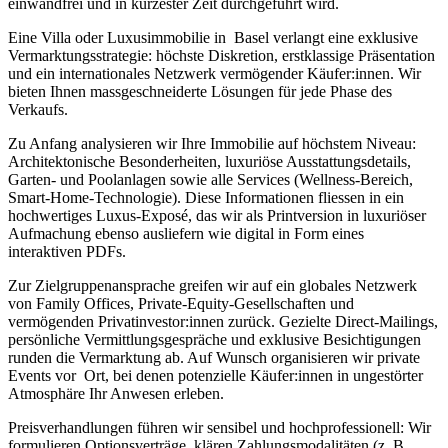
einwandfrei und in kürzester Zeit durchgeführt wird.
Eine Villa oder Luxusimmobilie in Basel verlangt eine exklusive
Vermarktungsstrategie: höchste Diskretion, erstklassige Präsentation
und ein internationales Netzwerk vermögender Käufer:innen. Wir
bieten Ihnen massgeschneiderte Lösungen für jede Phase des
Verkaufs.
Zu Anfang analysieren wir Ihre Immobilie auf höchstem Niveau:
Architektonische Besonderheiten, luxuriöse Ausstattungsdetails,
Garten- und Poolanlagen sowie alle Services (Wellness-Bereich,
Smart-Home-Technologie). Diese Informationen fliessen in ein
hochwertiges Luxus-Exposé, das wir als Printversion in luxuriöser
Aufmachung ebenso ausliefern wie digital in Form eines
interaktiven PDFs.
Zur Zielgruppenansprache greifen wir auf ein globales Netzwerk
von Family Offices, Private-Equity-Gesellschaften und
vermögenden Privatinvestor:innen zurück. Gezielte Direct-Mailings,
persönliche Vermittlungsgespräche und exklusive Besichtigungen
runden die Vermarktung ab. Auf Wunsch organisieren wir private
Events vor Ort, bei denen potenzielle Käufer:innen in ungestörter
Atmosphäre Ihr Anwesen erleben.
Preisverhandlungen führen wir sensibel und hochprofessionell: Wir
formulieren Optionsverträge, klären Zahlungsmodalitäten (z. B.