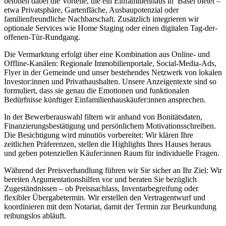
betonen dabei die Vorteile, die ein Einfamilienhaus in Basel bietet –
etwa Privatsphäre, Gartenfläche, Ausbaupotenzial oder
familienfreundliche Nachbarschaft. Zusätzlich integrieren wir
optionale Services wie Home Staging oder einen digitalen Tag-der-
offenen-Tür-Rundgang.
Die Vermarktung erfolgt über eine Kombination aus Online- und
Offline-Kanälen: Regionale Immobilienportale, Social-Media-Ads,
Flyer in der Gemeinde und unser bestehendes Netzwerk von lokalen
Investor:innen und Privathaushalten. Unsere Anzeigentexte sind so
formuliert, dass sie genau die Emotionen und funktionalen
Bedürfnisse künftiger Einfamilienhauskäufer:innen ansprechen.
In der Bewerberauswahl filtern wir anhand von Bonitätsdaten,
Finanzierungsbestätigung und persönlichem Motivationsschreiben.
Die Besichtigung wird minutiös vorbereitet: Wir klären Ihre
zeitlichen Präferenzen, stellen die Highlights Ihres Hauses heraus
und geben potenziellen Käufer:innen Raum für individuelle Fragen.
Während der Preisverhandlung führen wir Sie sicher an Ihr Ziel: Wir
bereiten Argumentationshilfen vor und beraten Sie bezüglich
Zugeständnissen – ob Preisnachlass, Inventarbegreifung oder
flexibler Übergabetermin. Wir erstellen den Vertragentwurf und
koordinieren mit dem Notariat, damit der Termin zur Beurkundung
reibungslos abläuft.