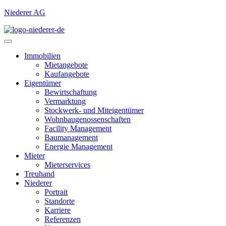
Niederer AG
Immobilien
Mietangebote
Kaufangebote
Eigentümer
Bewirtschaftung
Vermarktung
Stockwerk- und Miteigentümer
Wohnbaugenossenschaften
Facility Management
Baumanagement
Energie Management
Mieter
Mieterservices
Treuhand
Niederer
Portrait
Standorte
Karriere
Referenzen