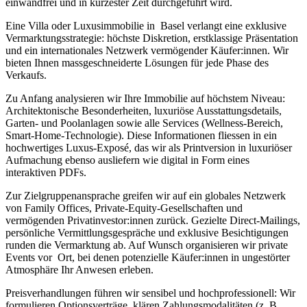
einwandfrei und in kürzester Zeit durchgeführt wird.
Eine Villa oder Luxusimmobilie in Basel verlangt eine exklusive
Vermarktungsstrategie: höchste Diskretion, erstklassige Präsentation
und ein internationales Netzwerk vermögender Käufer:innen. Wir
bieten Ihnen massgeschneiderte Lösungen für jede Phase des
Verkaufs.
Zu Anfang analysieren wir Ihre Immobilie auf höchstem Niveau:
Architektonische Besonderheiten, luxuriöse Ausstattungsdetails,
Garten- und Poolanlagen sowie alle Services (Wellness-Bereich,
Smart-Home-Technologie). Diese Informationen fliessen in ein
hochwertiges Luxus-Exposé, das wir als Printversion in luxuriöser
Aufmachung ebenso ausliefern wie digital in Form eines
interaktiven PDFs.
Zur Zielgruppenansprache greifen wir auf ein globales Netzwerk
von Family Offices, Private-Equity-Gesellschaften und
vermögenden Privatinvestor:innen zurück. Gezielte Direct-Mailings,
persönliche Vermittlungsgespräche und exklusive Besichtigungen
runden die Vermarktung ab. Auf Wunsch organisieren wir private
Events vor Ort, bei denen potenzielle Käufer:innen in ungestörter
Atmosphäre Ihr Anwesen erleben.
Preisverhandlungen führen wir sensibel und hochprofessionell: Wir
formulieren Optionsverträge, klären Zahlungsmodalitäten (z. B.