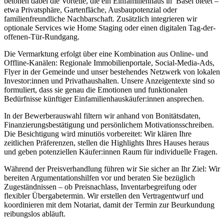
betonen dabei die Vorteile, die ein Einfamilienhaus in Basel bietet –
etwa Privatsphäre, Gartenfläche, Ausbaupotenzial oder
familienfreundliche Nachbarschaft. Zusätzlich integrieren wir
optionale Services wie Home Staging oder einen digitalen Tag-der-
offenen-Tür-Rundgang.
Die Vermarktung erfolgt über eine Kombination aus Online- und
Offline-Kanälen: Regionale Immobilienportale, Social-Media-Ads,
Flyer in der Gemeinde und unser bestehendes Netzwerk von lokalen
Investor:innen und Privathaushalten. Unsere Anzeigentexte sind so
formuliert, dass sie genau die Emotionen und funktionalen
Bedürfnisse künftiger Einfamilienhauskäufer:innen ansprechen.
In der Bewerberauswahl filtern wir anhand von Bonitätsdaten,
Finanzierungsbestätigung und persönlichem Motivationsschreiben.
Die Besichtigung wird minutiös vorbereitet: Wir klären Ihre
zeitlichen Präferenzen, stellen die Highlights Ihres Hauses heraus
und geben potenziellen Käufer:innen Raum für individuelle Fragen.
Während der Preisverhandlung führen wir Sie sicher an Ihr Ziel: Wir
bereiten Argumentationshilfen vor und beraten Sie bezüglich
Zugeständnissen – ob Preisnachlass, Inventarbegreifung oder
flexibler Übergabetermin. Wir erstellen den Vertragentwurf und
koordinieren mit dem Notariat, damit der Termin zur Beurkundung
reibungslos abläuft.