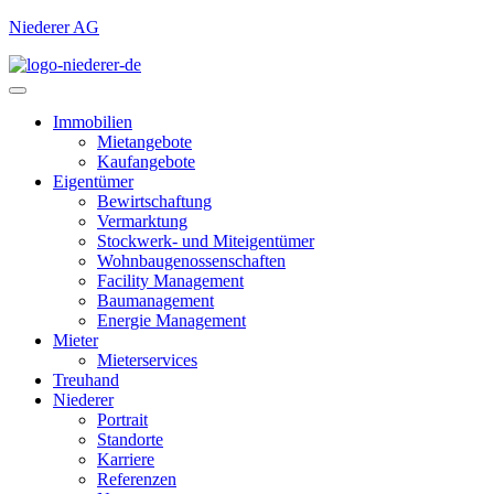
Niederer AG
Immobilien
Mietangebote
Kaufangebote
Eigentümer
Bewirtschaftung
Vermarktung
Stockwerk- und Miteigentümer
Wohnbaugenossenschaften
Facility Management
Baumanagement
Energie Management
Mieter
Mieterservices
Treuhand
Niederer
Portrait
Standorte
Karriere
Referenzen